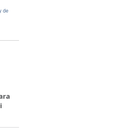
y de
ara
i