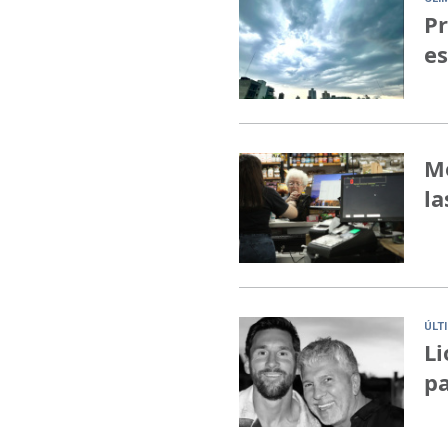
Pr
es
Me
la
ÚLT
Li
pa