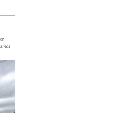
ron
tamos