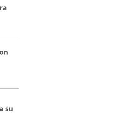
ara
son
a su