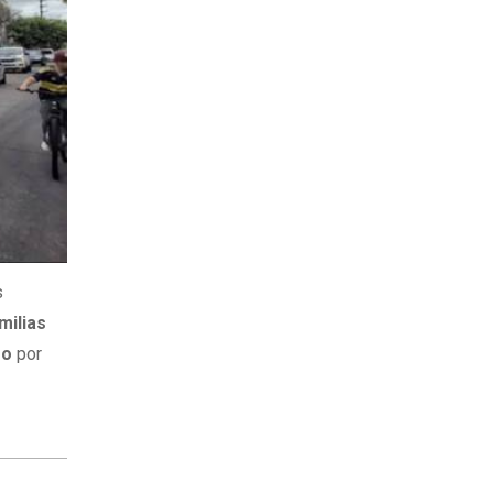
s
milias
mo
por