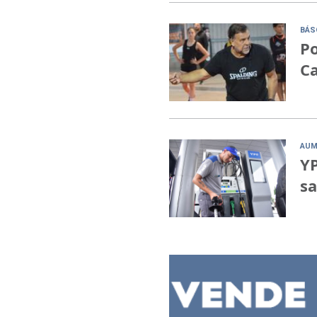
BÁS
Po
C
AUM
YP
sa