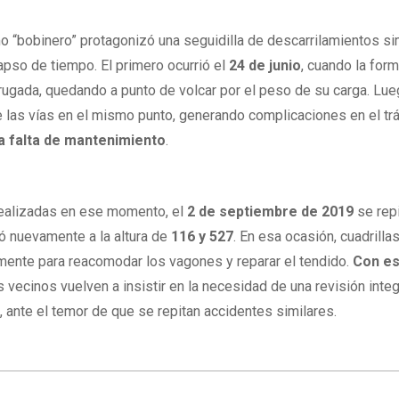
o “bobinero” protagonizó una seguidilla de descarrilamientos si
lapso de tiempo. El primero ocurrió el
24 de junio
, cuando la for
adrugada, quedando a punto de volcar por el peso de su carga. Lue
de las vías en el mismo punto, generando complicaciones en el tr
la falta de mantenimiento
.
realizadas en ese momento, el
2 de septiembre de 2019
se repi
ló nuevamente a la altura de
116 y 527
. En esa ocasión, cuadrilla
amente para reacomodar los vagones y reparar el tendido.
Con e
 vecinos vuelven a insistir en la necesidad de una revisión integ
, ante el temor de que se repitan accidentes similares.