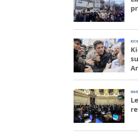
pr
KIC
Ki
su
Ar
MAR
Le
re