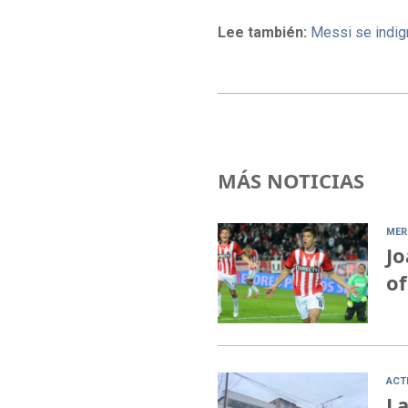
Lee también:
Messi se indig
MÁS NOTICIAS
MER
Jo
of
ACT
La