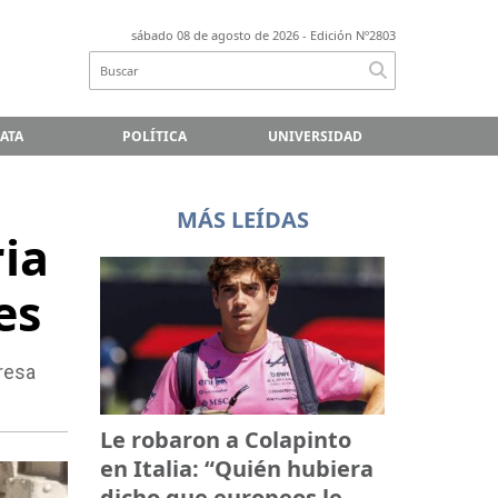
sábado 08 de agosto de 2026
- Edición Nº2803
LATA
POLÍTICA
UNIVERSIDAD
MÁS LEÍDAS
ria
es
presa
Le robaron a Colapinto
en Italia: “Quién hubiera
dicho que europeos le