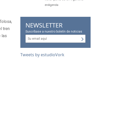
enAgenda
Tolosa,
NEWSLETTER
l tren
Suscríbase a nuestro boletín de noticias
 las
Tweets by estudioVork