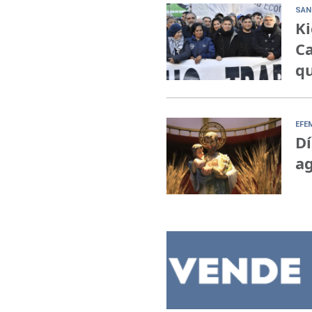
SAN
Ki
Ca
qu
EFE
Dí
ag