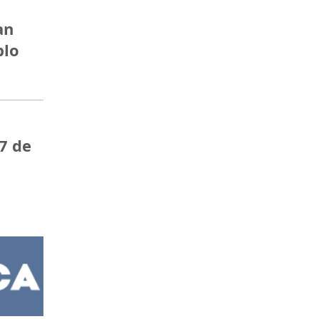
an
blo
7 de