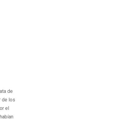
rata de
r de los
or el
 habían