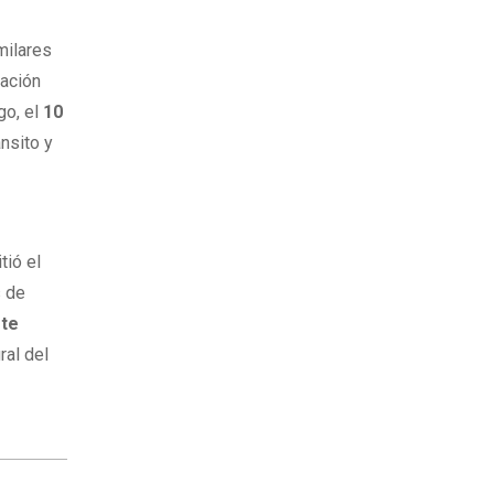
milares
mación
go, el
10
ánsito y
tió el
s de
ste
ral del