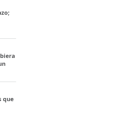
azo;
ubiera
un
s que