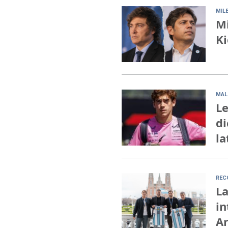
MILE
Mi
Ki
MAL
Le
di
la
REC
La
in
A