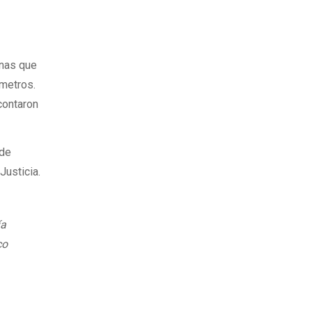
onas que
 metros.
contaron
 de
Justicia.
ía
co