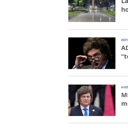
La
ho
REP
AD
“t
AGE
Mi
mo