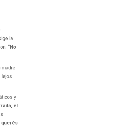
s
xige la
ron.
“No
su madre
 lejos
áticos y
rada, el
os
o querés