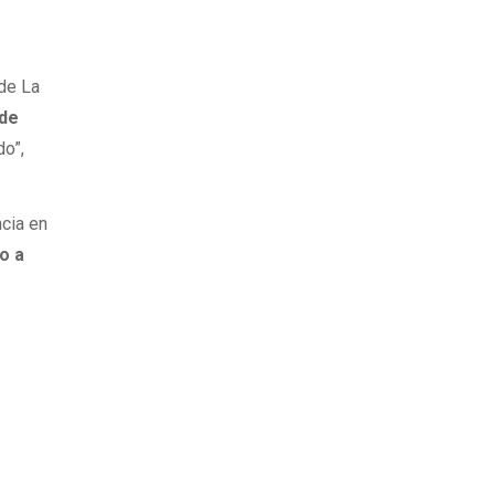
 de La
de
do”,
ncia en
o a