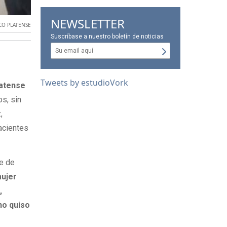
NEWSLETTER
CO PLATENSE
Suscríbase a nuestro boletín de noticias
Tweets by estudioVork
latense
os, sin
,
pacientes
ce de
mujer
,
no quiso