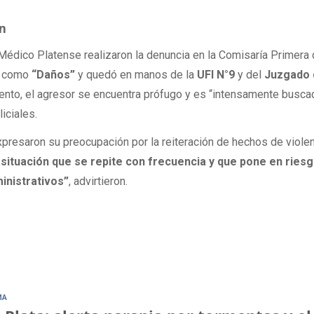
ón
 Médico Platense realizaron la denuncia en la Comisaría Primera
da como
“Daños”
y quedó en manos de la
UFI N°9
y del
Juzgado 
ento, el agresor se encuentra prófugo y es “intensamente busca
iciales.
presaron su preocupación por la reiteración de hechos de viole
situación que se repite con frecuencia y que pone en riesg
inistrativos”
, advirtieron.
MA