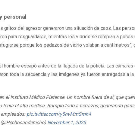
y personal
 los gritos del agresor generaron una situación de caos. Las pers
eron para resguardarse, mientras los vidrios se rompían a pocos
efugiarse porque los pedazos de vidrio volaban a centímetros”, 
el hombre escapó antes de la llegada de la policía. Las cámaras
raron toda la secuencia y las imágenes ya fueron entregadas a la 
n el Instituto Médico Platense. Un hombre fuera de sí, que quer
o tenía el alta médica. Rompió todo a fierrazos, generando páni
 y empleados.
pic.twitter.com/y5nvMmSmh4
o (@Hechosanderecho)
November 1, 2025