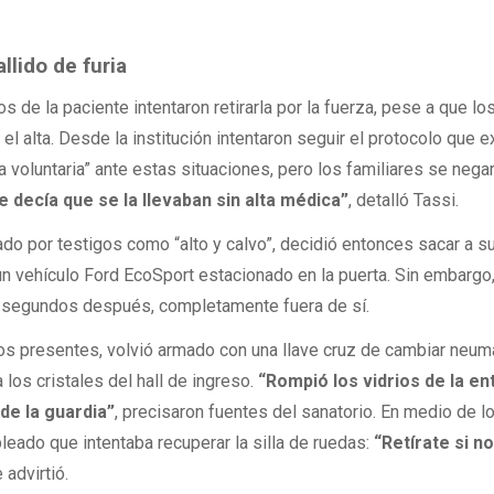
allido de furia
jos de la paciente intentaron retirarla por la fuerza, pese a que lo
l alta. Desde la institución intentaron seguir el protocolo que e
a voluntaria” ante estas situaciones, pero los familiares se nega
e decía que se la llevaban sin alta médica”
, detalló Tassi.
ado por testigos como “alto y calvo”, decidió entonces sacar a 
 un vehículo Ford EcoSport estacionado en la puerta. Sin embargo,
só segundos después, completamente fuera de sí.
os presentes, volvió armado con una llave cruz de cambiar neum
los cristales del hall de ingreso.
“Rompió los vidrios de la ent
de la guardia”
, precisaron fuentes del sanatorio. En medio de l
ado que intentaba recuperar la silla de ruedas:
“Retírate si n
le advirtió.