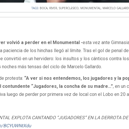
TAGS:
BOCA
,
RIVER
,
SUPERCLáSICO
,
MONUMENTAL
,
MARCELO GALLAR
ver volvió a perder en el Monumental -
esta vez ante Gimnasia
la paciencia de los hinchas llegó al límite. Tras el gol de penal d
se convirtió en un hervidero: los insultos y los cánticos contra lo
s noches más tensas del ciclo de Marcelo Gallardo.
de protesta:
“A ver si nos entendemos, los jugadores y la po
l contundente “Jugadores, la concha de su madre…”
, en un 
iva luego de perder por primera vez de local con el Lobo en 20 
NTAL EXPLOTA CANTANDO “JUGADORES” EN LA DERROTA DE
com/BCYUWNtXdu