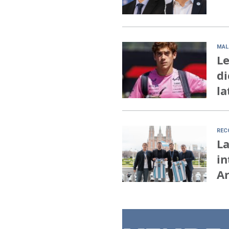
MAL
Le
di
la
REC
La
in
A