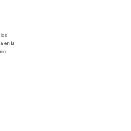
 los
a en la
ino