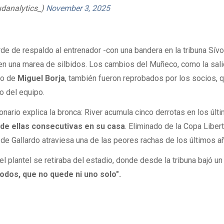
udanalytics_)
November 3, 2025
 de respaldo al entrenador -con una bandera en la tribuna Sívor
 en una marea de silbidos. Los cambios del Muñeco, como la sal
so de
Miguel Borja
, también fueron reprobados por los socios, 
o del equipo.
onario explica la bronca: River acumula cinco derrotas en los últ
de ellas consecutivas en su casa
. Eliminado de la Copa Liber
 de Gallardo atraviesa una de las peores rachas de los últimos a
l plantel se retiraba del estadio, donde desde la tribuna bajó un
odos, que no quede ni uno solo".