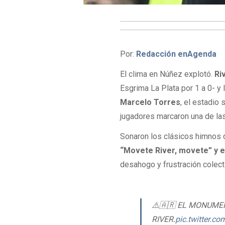
Por:
Redacción enAgenda
El clima en Núñez explotó.
Ri
Esgrima La Plata por 1 a 0- y 
Marcelo Torres
, el estadio 
jugadores marcaron una de la
Sonaron los clásicos himnos 
“Movete River, movete” y e
desahogo y frustración colect
⚠️🇦🇷 EL MONUME
RIVER.
pic.twitter.