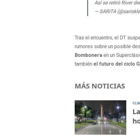
Así se retiró River 
— SARITA (@sariskle
Tras el encuentro, el DT suspe
rumores sobre un posible des
Bombonera
en un Superclásic
también
el futuro del ciclo 
MÁS NOTICIAS
CLI
La
ho