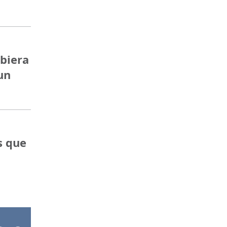
ubiera
un
s que