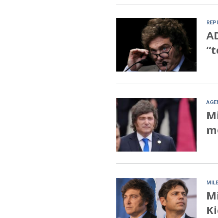
REP
AD
“t
AGE
Mi
mo
MILE
Mi
Ki