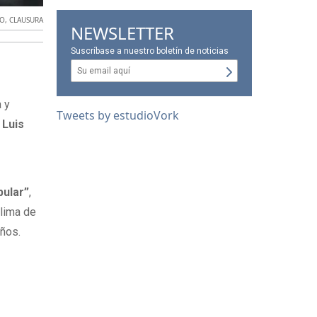
DO
,
CLAUSURA
NEWSLETTER
Suscríbase a nuestro boletín de noticias
 y
Tweets by estudioVork
e
Luis
s
pular”
,
clima de
años.