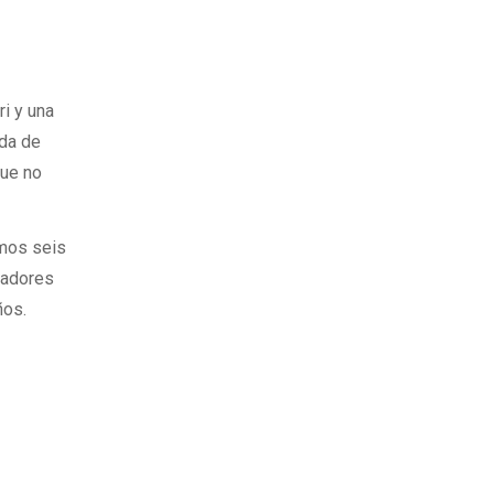
i y una
ida de
que no
imos seis
tadores
ños.