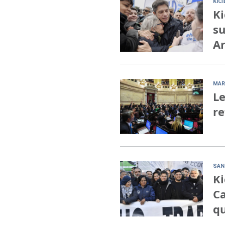
KIC
Ki
su
Ar
MAR
Le
re
SAN
Ki
Ca
qu