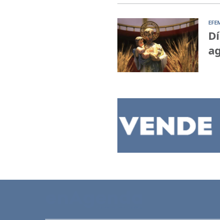
EFE
Dí
ag