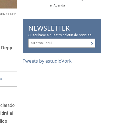
enAgenda
OHNNY DEPP
NEWSLETTER
Suscríbase a nuestro boletín de noticias
 Depp
Tweets by estudioVork
so
eclarado
ldrá al
lico