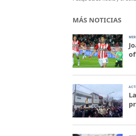
MÁS NOTICIAS
MER
Jo
of
ACT
La
pr