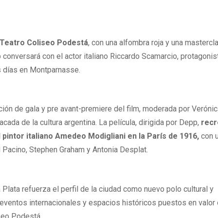
 Teatro Coliseo Podestá
, con una alfombra roja y una mastercl
 conversará con el actor italiano Riccardo Scamarcio, protagonis
es días en Montparnasse.
nción de gala y pre avant-premiere del film, moderada por Veróni
acada de la cultura argentina. La película, dirigida por Depp,
recr
l pintor italiano Amedeo Modigliani en la París de 1916,
con 
Al Pacino, Stephen Graham y Antonia Desplat.
Plata refuerza el perfil de la ciudad como nuevo polo cultural y
 eventos internacionales y espacios históricos puestos en valor
seo Podestá.