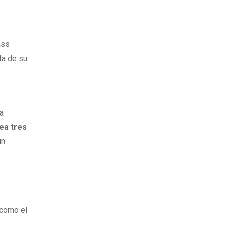
ass
ta de su
ca
ea tres
un
 como el