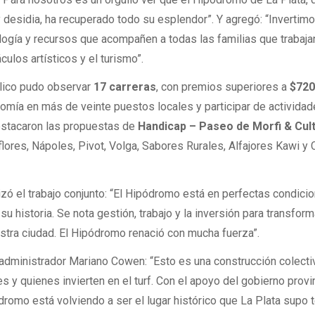
desidia, ha recuperado todo su esplendor”. Y agregó: “Invertimo
logía y recursos que acompañen a todas las familias que trabaja
culos artísticos y el turismo”.
úblico pudo observar
17 carreras
, con premios superiores a
$72
onomía en más de veinte puestos locales y participar de activida
destacaron las propuestas de
Handicap – Paseo de Morfi & Cul
lores, Nápoles, Pivot, Volga, Sabores Rurales, Alfajores Kawi y
izó el trabajo conjunto: “El Hipódromo está en perfectas condici
 historia. Se nota gestión, trabajo y la inversión para transform
uestra ciudad. El Hipódromo renació con mucha fuerza”.
 administrador Mariano Cowen: “Esto es una construcción colect
es y quienes invierten en el turf. Con el apoyo del gobierno provin
ódromo está volviendo a ser el lugar histórico que La Plata supo 