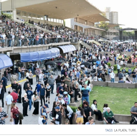
TAGS:
LA PLATA
,
TURF