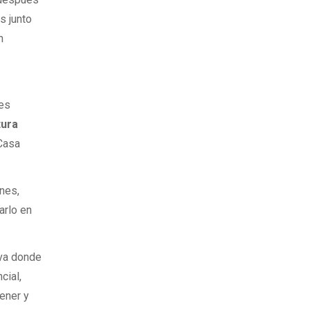
s junto
n
0
des
tura
 Casa
ones,
arlo en
iva donde
cial,
tener y