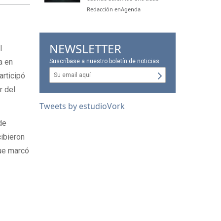
Redacción enAgenda
NEWSLETTER
l
a en
Suscríbase a nuestro boletín de noticias
articipó
r del
Tweets by estudioVork
de
cibieron
que marcó