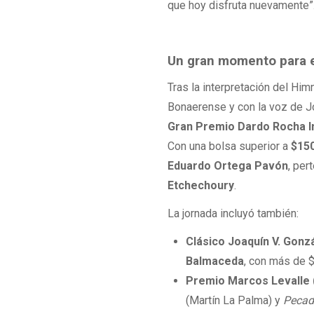
que hoy disfruta nuevamente”
Un gran momento para e
Tras la interpretación del Him
Bonaerense y con la voz de Jo
Gran Premio Dardo Rocha In
Con una bolsa superior a
$150
Eduardo Ortega Pavón
, per
Etchechoury
.
La jornada incluyó también:
Clásico Joaquín V. Gonz
Balmaceda
, con más de 
Premio Marcos Levalle 
(Martín La Palma) y
Pecad