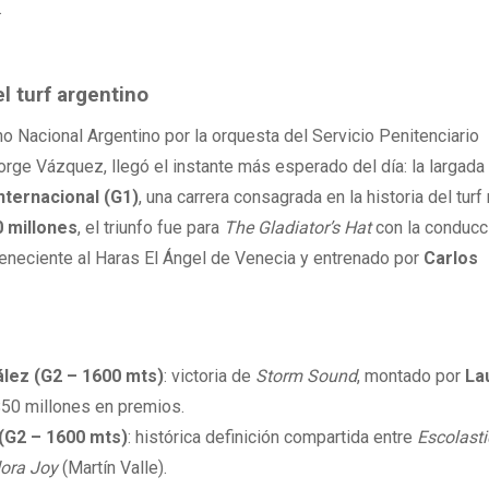
.
l turf argentino
no Nacional Argentino por la orquesta del Servicio Penitenciario
rge Vázquez, llegó el instante más esperado del día: la largada
ternacional (G1)
, una carrera consagrada en la historia del turf 
 millones
, el triunfo fue para
The Gladiator’s Hat
con la conducc
teneciente al Haras El Ángel de Venecia y entrenado por
Carlos
ález (G2 – 1600 mts)
: victoria de
Storm Sound
, montado por
La
$50 millones en premios.
(G2 – 1600 mts)
: histórica definición compartida entre
Escolasti
ora Joy
(Martín Valle).