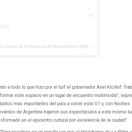
Una publicación compartida por Lotería de la Provincia de Buenos Aires (@loteriapba)
to a todo lo que hizo por el turf el gobernador Axel Kicillof. Tr
sformar este espacio en un lugar de encuentro multimodal”, expr
aballos más importantes del país a correr este G1 y, con Noches
evantes de Argentina trajeron sus espectáculos a este mismo lug
formado en el epicentro cultural por excelencia de la ciudad”.
ó: “Para nosotros es un orgullo ver que el Hipódromo de La Plata