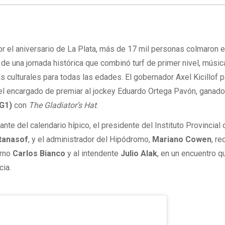
or el aniversario de La Plata, más de 17 mil personas colmaron e
 de una jornada histórica que combinó turf de primer nivel, músic
 culturales para todas las edades. El gobernador Axel Kicillof p
 el encargado de premiar al jockey Eduardo Ortega Pavón, ganado
G1)
con
The Gladiator’s Hat
.
ante del calendario hípico, el presidente del Instituto Provincial 
tanasof
, y el administrador del Hipódromo,
Mariano Cowen
, re
erno
Carlos Bianco
y al intendente
Julio Alak
, en un encuentro 
cia.