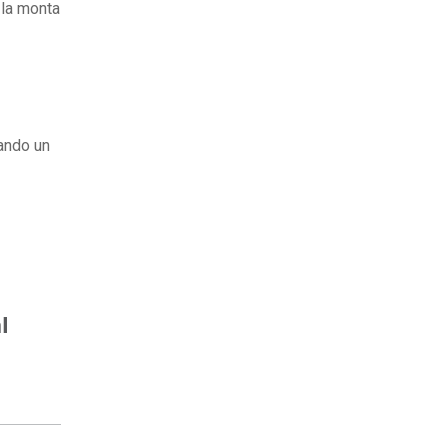
 la monta
dando un
l