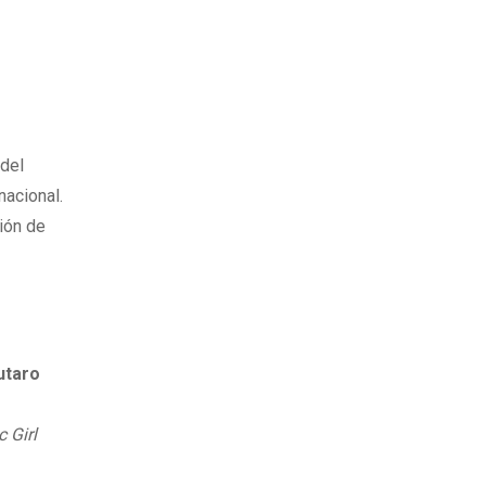
 del
nacional.
ión de
utaro
c Girl