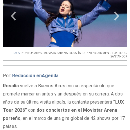
‹
›
TAGS:
BUENOS AIRES
,
MOVISTAR ARENA
,
ROSALíA
,
DF ENTERTAINMENT
,
LUX TOUR
,
SANTANDER
Por:
Redacción enAgenda
Rosalía
vuelve a Buenos Aires con un espectáculo que
promete marcar un antes y un después en su carrera. A dos
años de su última visita al país, la cantante presentará
“LUX
Tour 2026”
con
dos conciertos en el Movistar Arena
porteño
, en el marco de una gira global de 42 shows por 17
países.