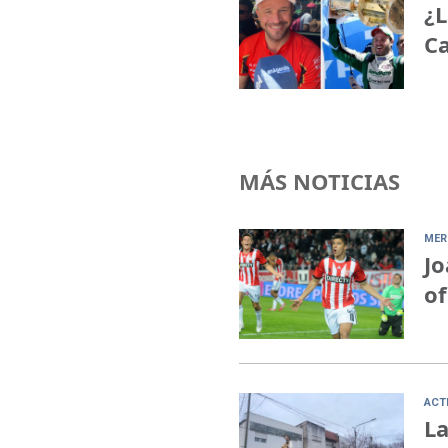
¿L
Ca
MÁS NOTICIAS
MER
Jo
of
ACT
La