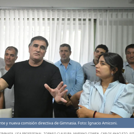
te y nueva comisión directiva de Gimnasia. Foto: Ignacio Amiconi.
GIMNASIA
,
LIGA PROFESIONAL
,
TORNEO CLAUSURA
,
MARIANO COWEN
,
CARLOS ANACLETO
,
ES