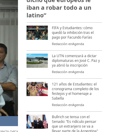
iban a robar todo a un
latino“
FIFA y Estudiantes: cómo
quedó la inhibición tras el
pago por Facundo Farías
Redacción enAgenda
La UTN comenzará a dictar
diplomaturas en José C. Paz y
ya abrió la inscripción
Redacción enAgenda
121 años de Estudiantes: el
cronograma completo de los
festejos y el homenaje a
Sabella
Redacción enAgenda
Bullrich se tensa con el
Carlos Anacleto en la asunción como presidente y nueva comisi
Senado: “Es ridículo pensar
que un extranjero se va a
llevar parte de la Argentina"
TANCIA CHICA