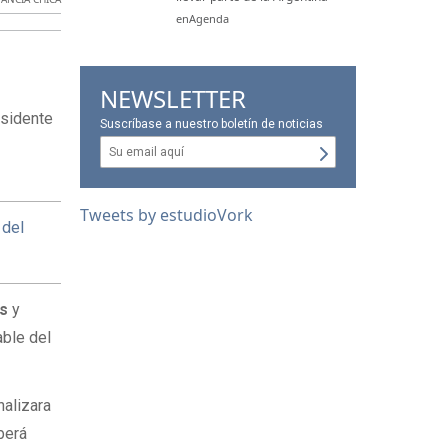
enAgenda
NEWSLETTER
esidente
Suscríbase a nuestro boletín de noticias
Tweets by estudioVork
 del
as
y
able del
nalizara
berá