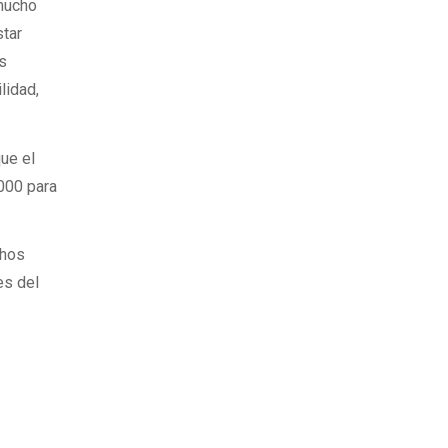
 mucho
star
os
lidad,
que el
0000 para
chos
es del