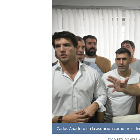
Amiconi.
Carlos Anacleto en la asunción como presiden
TAGS:
ESTUDIANTES
,