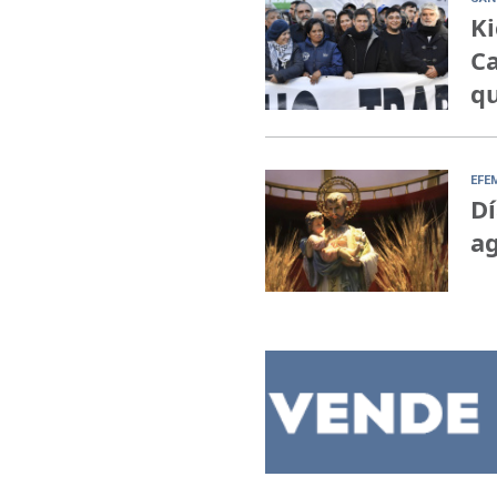
Ki
Ca
qu
EFE
Dí
ag