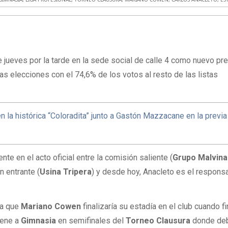
 jueves por la tarde en la sede social de calle 4 como nuevo pr
las elecciones con el 74,6% de los votos al resto de las listas
en la histórica “Coloradita” junto a Gastón Mazzacane en la previa
te en el acto oficial entre la comisión saliente (
Grupo Malvin
n entrante (
Usina Tripera
) y desde hoy, Anacleto es el respons
ía que
Mariano Cowen
finalizaría su estadía en el club cuando fi
iene a
Gimnasia
en semifinales del
Torneo Clausura
donde de