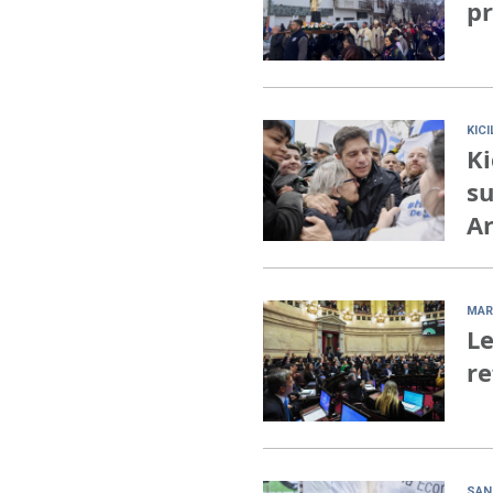
pr
KIC
Ki
su
Ar
MAR
Le
re
SAN