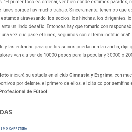
es: "El primer foco es ordenar, ver bien dónde estamos parados,
e lunes porque hay mucho trabajo. Sinceramente, tenemos que e
stamos atravesando, los socios, los hinchas, los dirigentes, l
ante un lindo desafío. Entonces hay que tomarlo con responsabi
y una vez que pase el lunes, seguimos con el tema institucional".
do y las entradas para que los socios puedan ir a la cancha, dijo 
valores van a a ser de 10000 pesos para la popular y 30000 o 2
leto
iniciará su estadía en el club
Gimnasia y Esgrima
, con mu
ortivos por delante, el primero de ellos, el clásico por semifinal
Profesional de Fútbol
.
DAS
ISMO CARRETERA