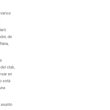
 varios
.
aró:
dor, de
ñana,
os
del club,
nsar en
b está
una
l asunto