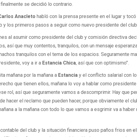
 finalmente se decidió lo contrario.
arlos Anacleto
habló con la prensa presente en el lugar y tocó
ub y los primeros pasos a seguir como nuevo presidente del club
es al asumir como presidente del club y comisión directiva decl
s, así que muy contentos, tranquilos, con un mensaje esperanza
uchachos tranquilos con el tema de los espacios. Seguramente ma
esidente, voy a ir a
Estancia Chica
, así que con optimismo".
isita mañana por la mañana a
Estancia
y el conflicto salarial con l
recho que tienen ellos, mañana lo voy a hablar como presidente 
 ese rol, así que seguramente vamos a descomprimir. Hay que pe
 de hacer el reclamo que pueden hacer, porque obviamente el clu
añana a la mañana con todo lo que vamos a esgrimir va a haber 
contable del club y la situación financiera puso paños frios en e