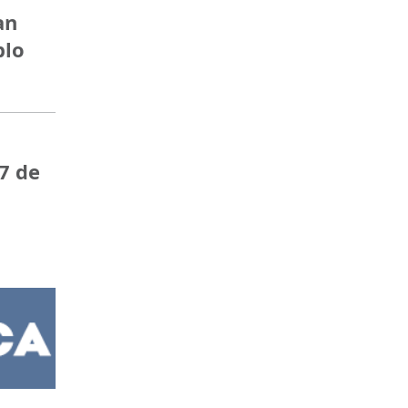
an
blo
7 de