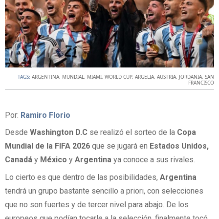
TAGS:
ARGENTINA
,
MUNDIAL
,
MIAMI
,
WORLD CUP
,
ARGELIA
,
AUSTRIA
,
JORDANIA
,
SAN
FRANCISCO
Por:
Ramiro Florio
Desde
Washington D.C
se realizó el sorteo de la
Copa
Mundial de la FIFA 2026
que se jugará en
Estados Unidos,
Canadá
y
México
y
Argentina
ya conoce a sus rivales.
Lo cierto es que dentro de las posibilidades,
Argentina
tendrá un grupo bastante sencillo a priori, con selecciones
que no son fuertes y de tercer nivel para abajo. De los
europeos que podían tocarle a la selección, finalmente tocó