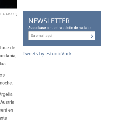
ITY
,
GRUPO J
NEWSLETTER
Suscríbase a nuestro boletín de noticias
a fase de
Tweets by estudioVork
Jordania
,
las.
ios
anoche.
Argelia
 Austria
será en
ante