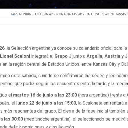
TAGS:
MUNDIAL
,
SELECCIóN ARGENTINA
,
DALLAS
,
ARGELIA
,
LIONEL SCALONI
,
KANSAS C
026
, la Selección argentina ya conoce su calendario oficial para l
Lionel Scaloni
integrará el
Grupo J
junto a
Argelia, Austria y 
 en la región central de Estados Unidos, entre Kansas City y Dal
rminó este sábado, cuando se confirmaron las sedes y los horar
gentino, que podrá seguir los encuentros entre la tarde y la medi
tido el
martes 16 de junio a las 23:00
(hora argentina) frente a 
pués, el
lunes 22 de junio a las 15:00
, la Scaloneta enfrentará a
s más resonantes del grupo. El cierre de la fase inicial también 
a las 00:00
(medianoche argentina), el seleccionado se medirá 
ede definir posiciones y clasificación.