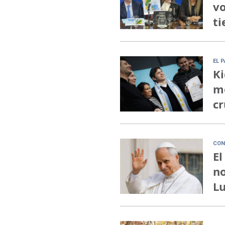
vo
ti
EL 
Ki
me
cr
CON
El
no
Lu