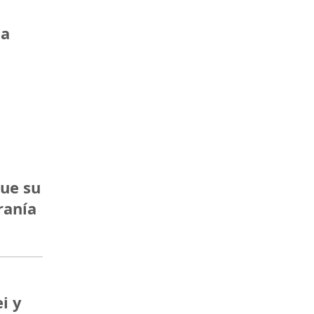
 a
que su
ranía
i y