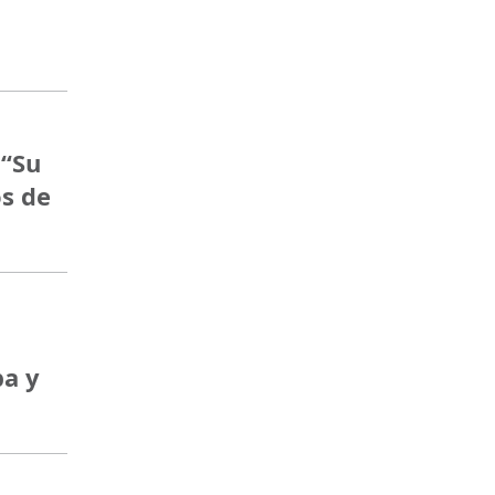
 “Su
s de
ba y