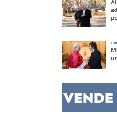
Al
ad
po
LEÓ
Mi
un