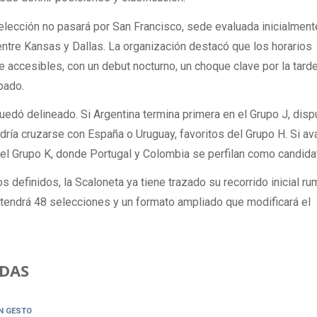
lección no pasará por San Francisco, sede evaluada inicialment
entre Kansas y Dallas. La organización destacó que los horarios
e accesibles, con un debut nocturno, un choque clave por la tarde
bado.
uedó delineado. Si Argentina termina primera en el Grupo J, disp
dría cruzarse con España o Uruguay, favoritos del Grupo H. Si a
a del Grupo K, donde Portugal y Colombia se perfilan como candida
os definidos, la Scaloneta ya tiene trazado su recorrido inicial r
 tendrá 48 selecciones y un formato ampliado que modificará el
DAS
N GESTO