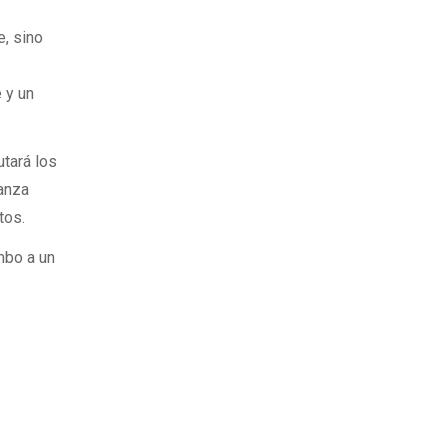
e, sino
 y un
utará los
vanza
tos.
umbo a un