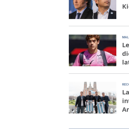
Ki
MAL
Le
di
la
REC
La
in
A