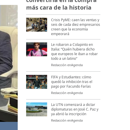
más cara de la historia
Crisis PyME: caen las ventas y
seis de cada diez empresarios
creen que la economía
empeorará
Le robaron a Colapinto en
Italia: “Quién hubiera dicho
que europeos le iban a robar
todo a un latino“
Redacción enAgenda
FIFA y Estudiantes: cómo
quedó la inhibición tras el
pago por Facundo Farías
Redacción enAgenda
La UTN comenzará a dictar
diplomaturas en José C. Paz y
ya abrió la inscripción
Redacción enAgenda
El Gobierno denunció por lavado de dinero y evasión al financist