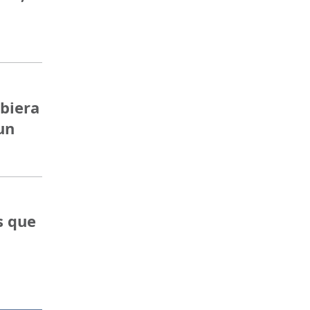
ubiera
un
s que