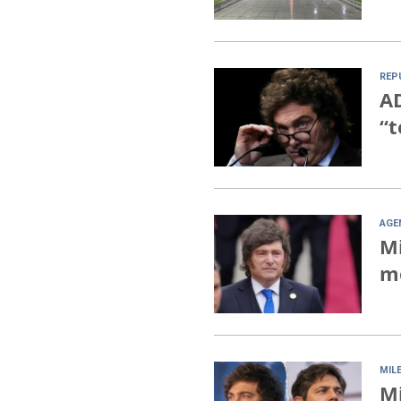
REP
AD
“t
AGE
Mi
mo
MILE
Mi