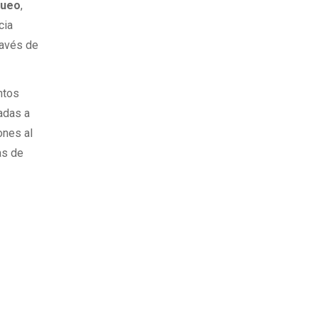
queo
,
cia
través de
ntos
iadas a
ones al
as de