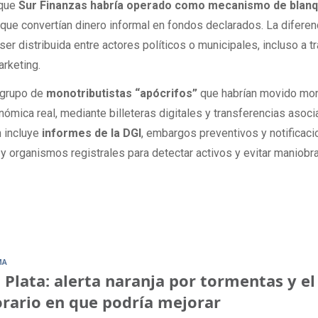
 que
Sur Finanzas habría operado como mecanismo de blan
ue convertían dinero informal en fondos declarados. La diferen
 ser distribuida entre actores políticos o municipales, incluso a 
rketing.
 grupo de
monotributistas “apócrifos”
que habrían movido mo
nómica real, mediante billeteras digitales y transferencias asoc
n incluye
informes de la DGI
, embargos preventivos y notificaci
NV y organismos registrales para detectar activos y evitar maniobr
MA
 Plata: alerta naranja por tormentas y el
rario en que podría mejorar