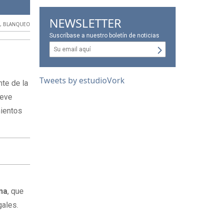
Arielvallejo_)
NEWSLETTER
S
,
BLANQUEO
Suscríbase a nuestro boletín de noticias
Tweets by estudioVork
nte de la
ueve
mientos
ona
, que
gales.