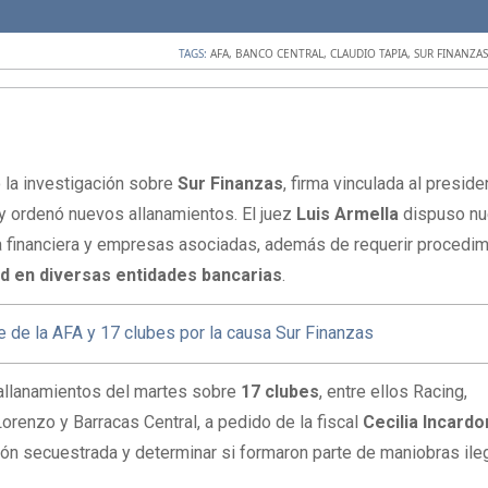
TAGS:
AFA
,
BANCO CENTRAL
,
CLAUDIO TAPIA
,
SUR FINANZA
ó la investigación sobre
Sur Finanzas
, firma vinculada al preside
 y ordenó nuevos allanamientos. El juez
Luis Armella
dispuso n
la financiera y empresas asociadas, además de requerir procedi
ad en diversas entidades bancarias
.
e de la AFA y 17 clubes por la causa Sur Finanzas
allanamientos del martes sobre
17 clubes
, entre ellos Racing,
orenzo y Barracas Central, a pedido de la fiscal
Cecilia Incard
ón secuestrada y determinar si formaron parte de maniobras ile