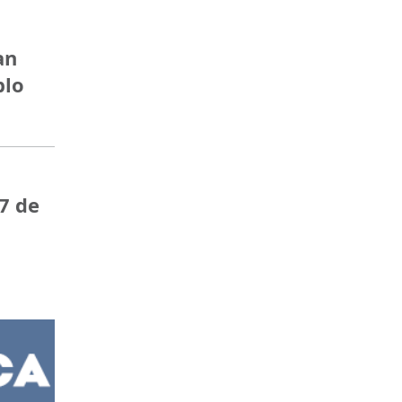
an
blo
7 de