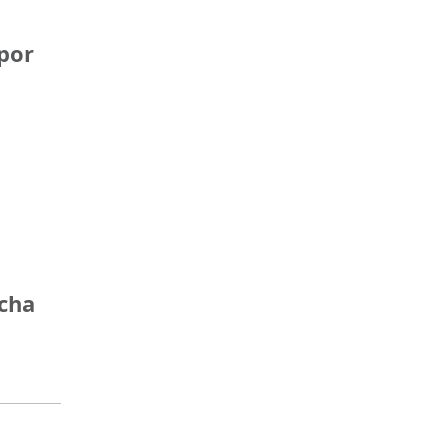
por
ncha