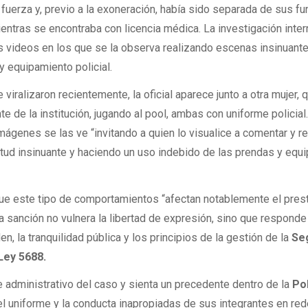
a fuerza y, previo a la exoneración, había sido separada de sus f
ientras se encontraba con licencia médica. La investigación inte
ios videos en los que se la observa realizando escenas insinuante
 equipamiento policial.
 viralizaron recientemente, la oficial aparece junto a otra mujer, 
te de la institución, jugando al pool, ambas con uniforme policia
imágenes se las ve “invitando a quien lo visualice a comentar y re
titud insinuante y haciendo un uso indebido de las prendas y equ
ue este tipo de comportamientos “afectan notablemente el prest
 la sanción no vulnera la libertad de expresión, sino que responde 
n, la tranquilidad pública y los principios de la gestión de la
Se
 Ley 5688.
e administrativo del caso y sienta un precedente dentro de la
Pol
l uniforme y la conducta inapropiadas de sus integrantes en re