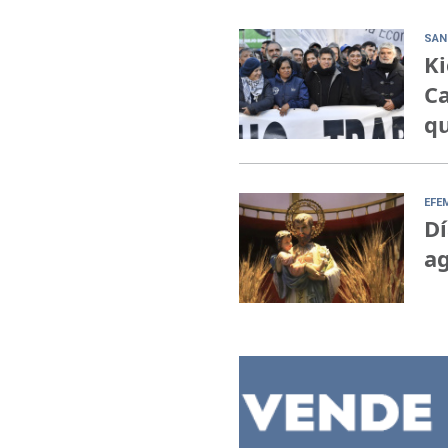
SAN
Ki
Ca
qu
EFE
Dí
ag