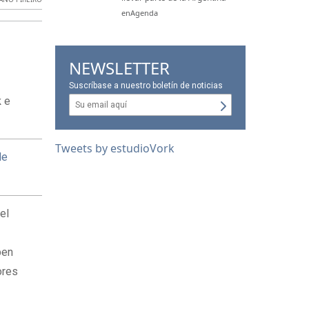
enAgenda
NEWSLETTER
Suscríbase a nuestro boletín de noticias
k
e
Tweets by estudioVork
de
 el
ben
ores