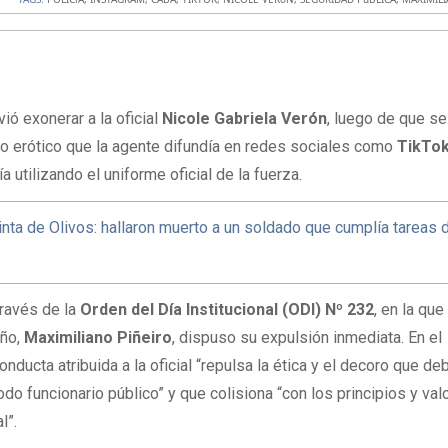
ió exonerar a la oficial
Nicole Gabriela Verón
, luego de que se
do erótico que la agente difundía en redes sociales como
TikTo
a utilizando el uniforme oficial de la fuerza.
inta de Olivos: hallaron muerto a un soldado que cumplía tareas 
través de la
Orden del Día Institucional (ODI) Nº 232
, en la que
eño,
Maximiliano Piñeiro
, dispuso su expulsión inmediata. En el
ducta atribuida a la oficial “repulsa la ética y el decoro que de
odo funcionario público” y que colisiona “con los principios y val
l”.