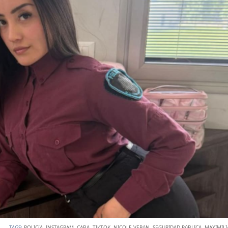
TAGS:
POLICíA
,
INSTAGRAM
,
CABA
,
TIKTOK
,
NICOLE VERóN
,
SEGURIDAD PúBLICA
,
MAXIMILI