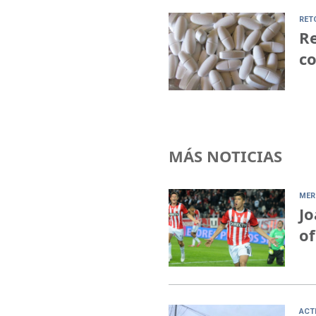
RET
Re
c
MÁS NOTICIAS
MER
Jo
of
ACT