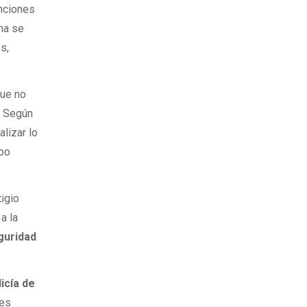
unciones
rna se
s,
que no
l. Según
alizar lo
ipo
igio
a la
guridad
icía de
des