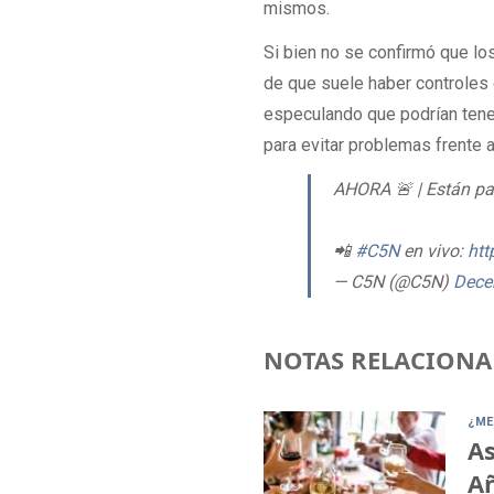
mismos.
Si bien no se confirmó que lo
de que suele haber controles 
especulando que podrían tener
para evitar problemas frente 
AHORA 🚨 | Están pa
📲
#C5N
en vivo:
htt
— C5N (@C5N)
Dece
NOTAS RELACIONA
¿ME
As
A