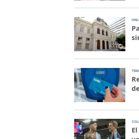
UNL
Pa
si
TRA
Re
de
COL
El