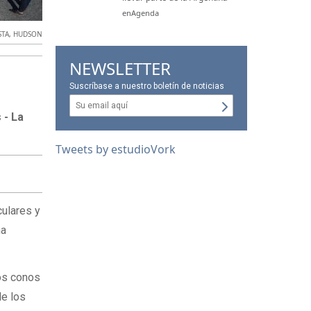
enAgenda
STA
,
HUDSON
NEWSLETTER
Suscríbase a nuestro boletín de noticias
 - La
Tweets by estudioVork
culares y
ha
los conos
de los