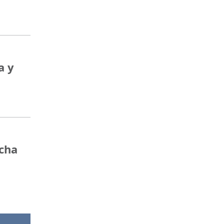
a y
ncha