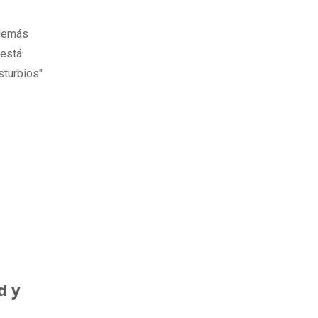
además
 está
sturbios"
d y