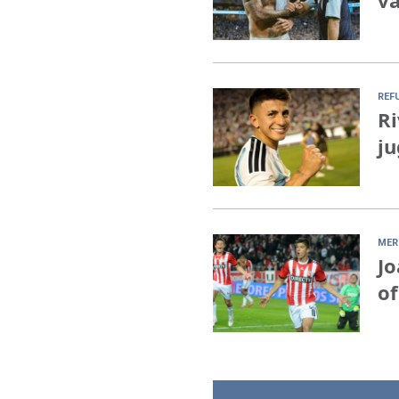
va
REF
Ri
ju
MER
Jo
of