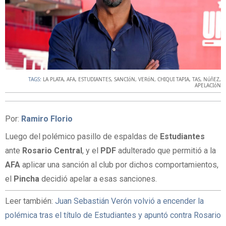
TAGS:
LA PLATA
,
AFA
,
ESTUDIANTES
,
SANCIóN
,
VERóN
,
CHIQUI TAPIA
,
TAS
,
NúñEZ
,
APELACIóN
Por:
Ramiro Florio
Luego del polémico pasillo de espaldas de
Estudiantes
ante
Rosario Central
, y el
PDF
adulterado que permitió a la
AFA
aplicar una sanción al club por dichos comportamientos,
el
Pincha
decidió apelar a esas sanciones.
Leer también:
Juan Sebastián Verón volvió a encender la
polémica tras el título de Estudiantes y apuntó contra Rosario