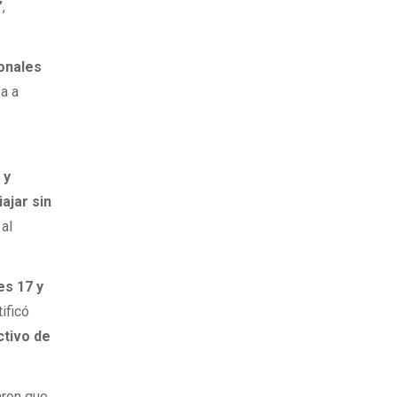
”
,
ionales
ba a
 y
ajar sin
 al
es 17 y
tificó
ctivo de
aron que