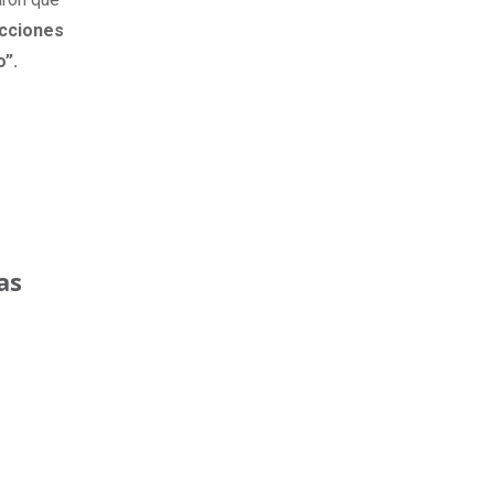
acciones
o”.
as