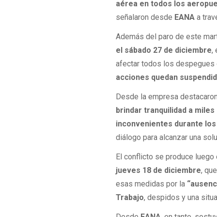
aérea en todos los aeropuer
señalaron desde
EANA
a trav
Además del paro de este mar
el sábado 27 de diciembre
,
afectar todos los despegues 
acciones quedan suspendi
Desde la empresa destacaron 
brindar tranquilidad a mile
inconvenientes durante los 
diálogo para alcanzar una solu
El conflicto se produce luego
jueves 18 de diciembre
, qu
esas medidas por la
“ausenc
Trabajo
, despidos y una situac
Desde
EANA
, en tanto, sost