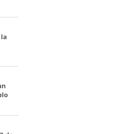
 la
an
blo