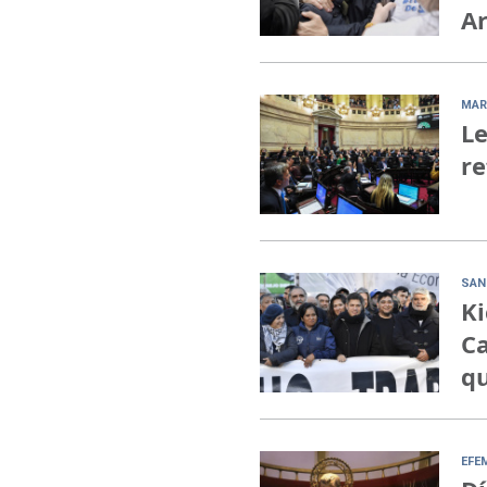
Ar
MAR
Le
re
SAN
Ki
Ca
qu
EFE