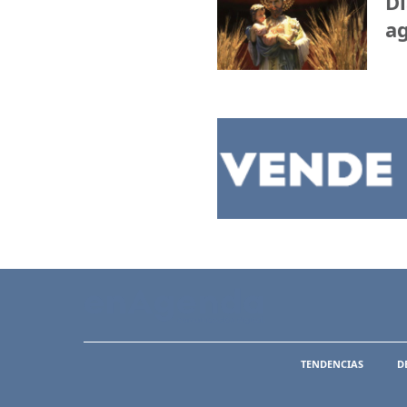
Dí
ag
TENDENCIAS
D