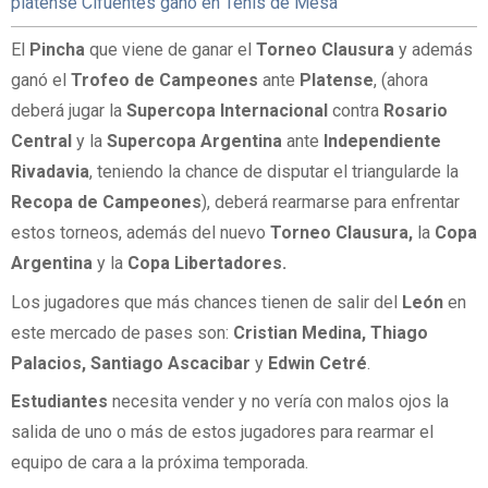
platense Cifuentes ganó en Tenis de Mesa
El
Pincha
que viene de ganar el
Torneo Clausura
y además
ganó el
Trofeo de Campeones
ante
Platense
, (ahora
deberá jugar la
Supercopa Internacional
contra
Rosario
Central
y la
Supercopa Argentina
ante
Independiente
Rivadavia
, teniendo la chance de disputar el triangularde la
Recopa de Campeones
), deberá rearmarse para enfrentar
estos torneos, además del nuevo
Torneo Clausura,
la
Copa
Argentina
y la
Copa Libertadores.
Los jugadores que más chances tienen de salir del
León
en
este mercado de pases son:
Cristian Medina, Thiago
Palacios, Santiago Ascacibar
y
Edwin Cetré
.
Estudiantes
necesita vender y no vería con malos ojos la
salida de uno o más de estos jugadores para rearmar el
equipo de cara a la próxima temporada.