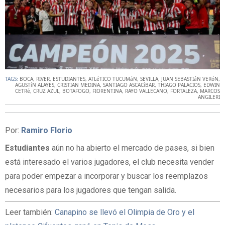
TAGS:
BOCA
,
RIVER
,
ESTUDIANTES
,
ATLéTICO TUCUMáN
,
SEVILLA
,
JUAN SEBASTIáN VERóN
,
AGUSTíN ALAYES
,
CRISTIAN MEDINA
,
SANTIAGO ASCACíBAR
,
THIAGO PALACIOS
,
EDWIN
CETRé
,
CRUZ AZUL
,
BOTAFOGO
,
FIORENTINA
,
RAYO VALLECANO
,
FORTALEZA
,
MARCOS
ANGILERI
Por:
Ramiro Florio
Estudiantes
aún no ha abierto el mercado de pases, si bien
está interesado el varios jugadores, el club necesita vender
para poder empezar a incorporar y buscar los reemplazos
necesarios para los jugadores que tengan salida.
Leer también:
Canapino se llevó el Olimpia de Oro y el