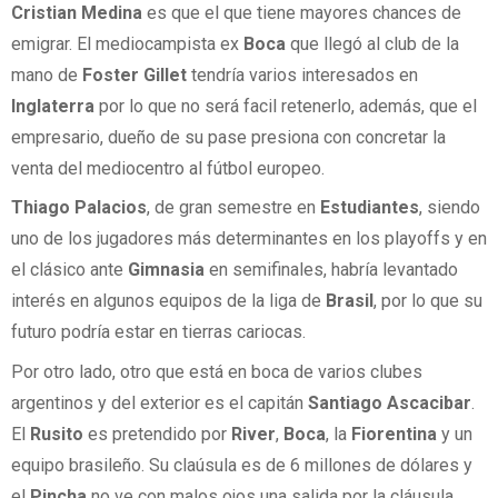
Cristian Medina
es que el que tiene mayores chances de
emigrar. El mediocampista ex
Boca
que llegó al club de la
mano de
Foster Gillet
tendría varios interesados en
Inglaterra
por lo que no será facil retenerlo, además, que el
empresario, dueño de su pase presiona con concretar la
venta del mediocentro al fútbol europeo.
Thiago Palacios
, de gran semestre en
Estudiantes
, siendo
uno de los jugadores más determinantes en los playoffs y en
el clásico ante
Gimnasia
en semifinales, habría levantado
interés en algunos equipos de la liga de
Brasil
, por lo que su
futuro podría estar en tierras cariocas.
Por otro lado, otro que está en boca de varios clubes
argentinos y del exterior es el capitán
Santiago Ascacibar
.
El
Rusito
es pretendido por
River
,
Boca
, la
Fiorentina
y un
equipo brasileño. Su claúsula es de 6 millones de dólares y
el
Pincha
no ve con malos ojos una salida por la cláusula