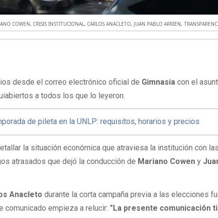
IANO COWEN
,
CRISIS INSTITUCIONAL
,
CARLOS ANACLETO
,
JUAN PABLO ARRIEN
,
TRANSPARENC
cios desde el correo electrónico oficial de
Gimnasia
con el asunt
uiabiertos a todos los que lo leyeron.
orada de pileta en la UNLP: requisitos, horarios y precios
etallar la situación económica que atraviesa la institución con la
gos atrasados que dejó la conducción de
Mariano Cowen
y
Jua
os Anacleto
durante la corta campaña previa a las elecciones fu
ste comunicado empieza a relucir:
"La presente comunicación t