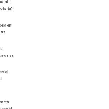
lmente,
etaria"
,
deja en
sos
de
tivos ya
es al
al
corto
 con el