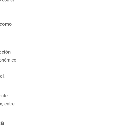
l como
cción
económico
ol,
iente
c
, entre
ia