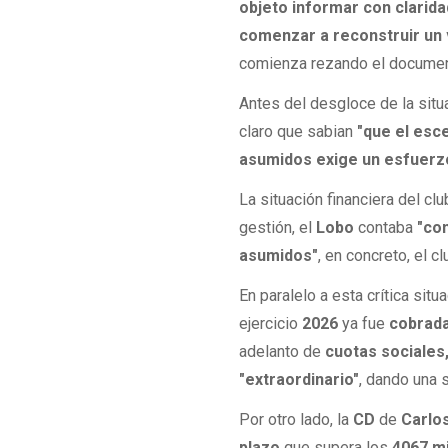
objeto informar con clarida
comenzar a reconstruir un v
comienza rezando el documen
Antes del desgloce de la situ
claro que sabian
"que el esc
asumidos exige un esfuerzo
La situación financiera del c
gestión, el
Lobo
contaba
"con
asumidos"
, en concreto, el 
En paralelo a esta crítica situ
ejercicio
2026
ya fue
cobrad
adelanto de
cuotas sociales
"extraordinario"
, dando una 
Por otro lado, la
CD
de
Carlo
plazo
que supera los
4067 m