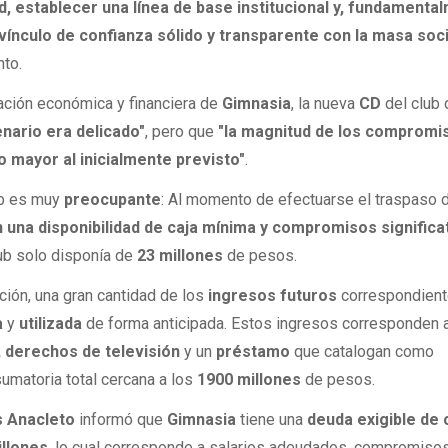
d, establecer una línea de base institucional y, fundamenta
ínculo de confianza sólido y transparente con la masa soci
to.
ación económica y financiera de
Gimnasia
, la nueva
CD
del club 
enario era delicado"
, pero que
"la magnitud de los compromi
 mayor al inicialmente previsto"
.
lub es muy
preocupante
: Al momento de efectuarse el traspaso 
 una disponibilidad de caja mínima y compromisos significa
club solo disponía de
23 millones
de pesos.
ación, una gran cantidad de los
ingresos futuros
correspondient
a
y
utilizada
de forma anticipada. Estos ingresos corresponden 
, derechos de televisión
y un
préstamo
que catalogan como
sumatoria total cercana a los
1900 millones
de pesos.
s Anacleto
informó que
Gimnasia
tiene una
deuda exigible de 
illones
, lo cual corresponde a salarios adeudados, compromisos