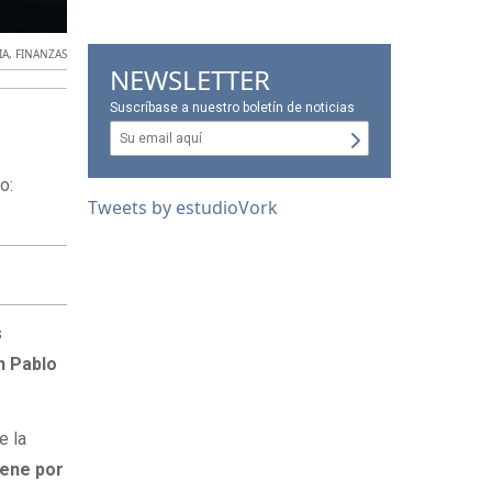
IA
,
FINANZAS
NEWSLETTER
Suscríbase a nuestro boletín de noticias
o:
Tweets by estudioVork
s
n Pablo
e la
iene por