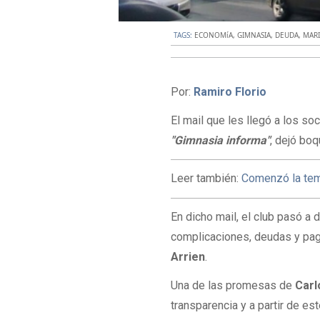
TAGS:
ECONOMíA
,
GIMNASIA
,
DEUDA
,
MAR
Por:
Ramiro Florio
El mail que les llegó a los so
"Gimnasia informa"
, dejó boq
Leer también:
Comenzó la temp
En dicho mail, el club pasó a d
complicaciones, deudas y pa
Arrien
.
Una de las promesas de
Carl
transparencia y a partir de e