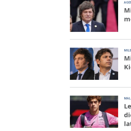
AGE
Mi
mo
MILE
Mi
Ki
MAL
Le
di
la