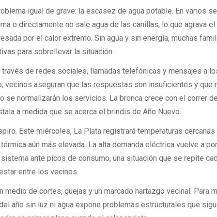
problema igual de grave: la escasez de agua potable. En varios s
ima o directamente no sale agua de las canillas, lo que agrava el
vesada por el calor extremo. Sin agua y sin energía, muchas famil
ivas para sobrellevar la situación.
 través de redes sociales, llamadas telefónicas y mensajes a lo
o, vecinos aseguran que las respuestas son insuficientes y que 
o se normalizarán los servicios. La bronca crece con el correr de
nstala a medida que se acerca el brindis de Año Nuevo.
spiro. Este miércoles, La Plata registrará temperaturas cercanas 
térmica aún más elevada. La alta demanda eléctrica vuelve a po
l sistema ante picos de consumo, una situación que se repite ca
estar entre los vecinos.
en medio de cortes, quejas y un marcado hartazgo vecinal. Para
a del año sin luz ni agua expone problemas estructurales que sigu