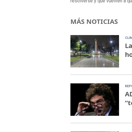
resolverse y que vuelven a qu
MÁS NOTICIAS
CLI
La
ho
REP
AD
“t