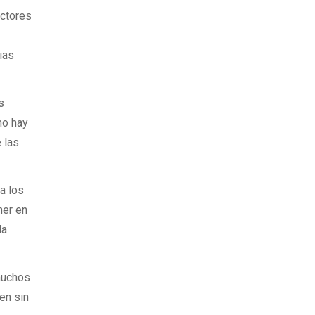
ectores
ias
s
no hay
 las
a los
ner en
da
 muchos
en sin