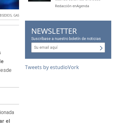
Redacción enAgenda
BSIDIOS
,
GAS
NEWSLETTER
Suscríbase a nuestro boletín de noticias
s
de
Tweets by estudioVork
 desde
cionada
ar el