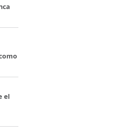
nca
n como
 el