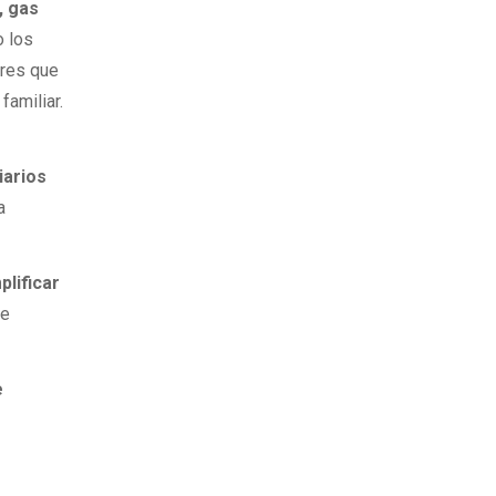
, gas
o los
ares que
familiar.
iarios
a
plificar
de
e