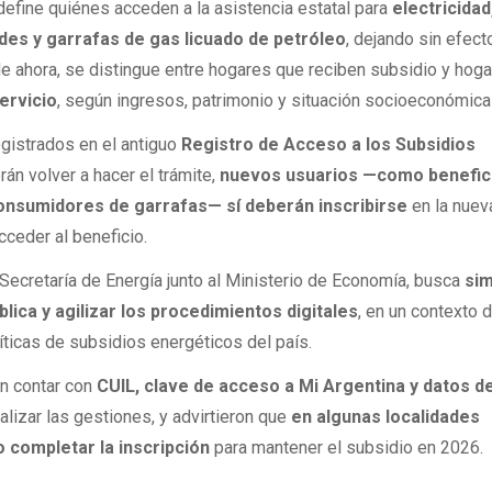
define quiénes acceden a la asistencia estatal para
electricidad
des y garrafas de gas licuado de petróleo
, dejando sin efect
 ahora, se distingue entre hogares que reciben subsidio y hog
ervicio
, según ingresos, patrimonio y situación socioeconómica 
gistrados en el antiguo
Registro de Acceso a los Subsidios
án volver a hacer el trámite,
nuevos usuarios —como benefic
onsumidores de garrafas— sí deberán inscribirse
en la nuev
cceder al beneficio.
a Secretaría de Energía junto al Ministerio de Economía, busca
sim
blica y agilizar los procedimientos digitales
, en un contexto 
ticas de subsidios energéticos del país.
n contar con
CUIL, clave de acceso a Mi Argentina y datos d
alizar las gestiones, y advirtieron que
en algunas localidades
o completar la inscripción
para mantener el subsidio en 2026.