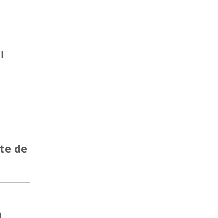
l
o
rte de
n