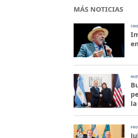
MÁS NOTICIAS
CRI
Im
em
NUE
Bu
pe
la
PRO
Ju