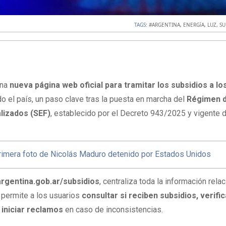
TAGS:
#ARGENTINA
,
ENERGíA
,
LUZ
,
SU
una
nueva página web oficial para tramitar los subsidios a lo
o el país, un paso clave tras la puesta en marcha del
Régimen 
lizados (SEF)
, establecido por el Decreto 943/2025 y vigente
primera foto de Nicolás Maduro detenido por Estados Unidos
argentina.gob.ar/subsidios
, centraliza toda la información rela
y permite a los usuarios
consultar si reciben subsidios, verific
 iniciar reclamos
en caso de inconsistencias.