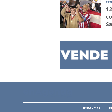
EST
12
co
Sa
TENDENCIAS
D