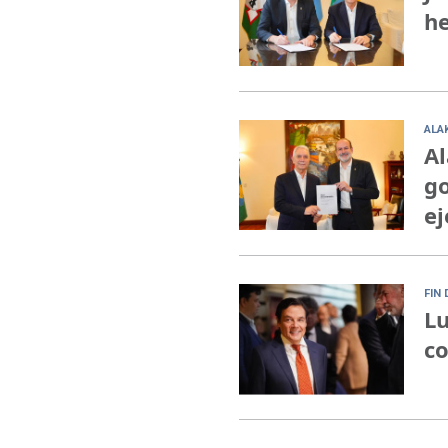
he
ALA
Al
go
e
FIN 
Lu
co