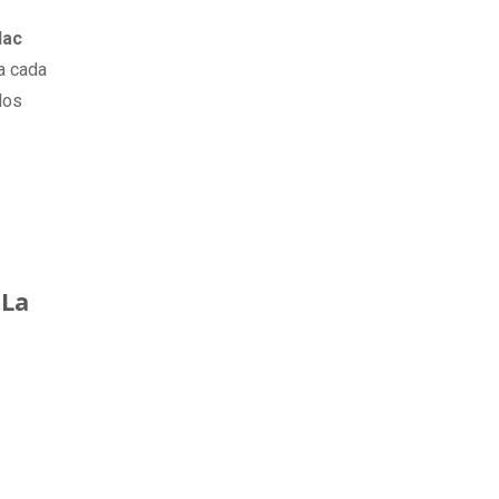
lac
ra cada
los
 La