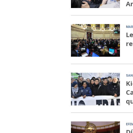
Ar
MAR
Le
re
SAN
Ki
Ca
qu
EFE
Dí