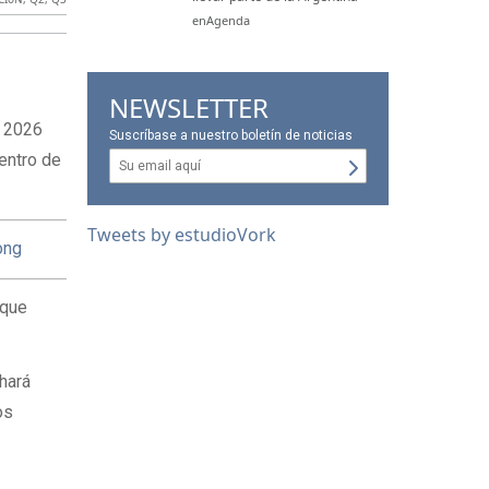
enAgenda
NEWSLETTER
 2026
Suscríbase a nuestro boletín de noticias
entro de
Tweets by estudioVork
ong
 que
hará
os