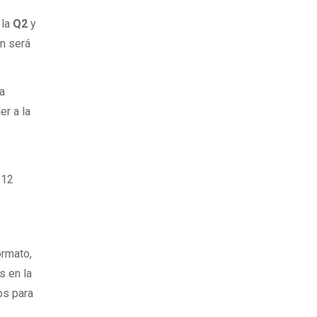
 la
Q2
y
ón será
ra
er a la
e
 12
ormato,
s en la
tos para