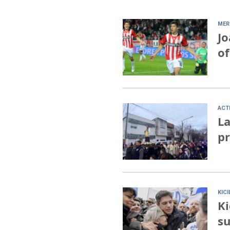
MER
Jo
of
ACT
La
pr
KIC
Ki
su