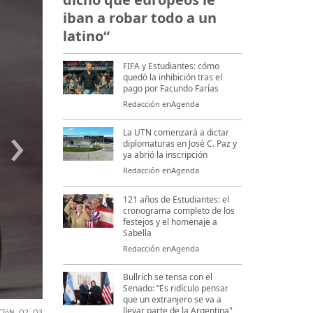
iban a robar todo a un
latino“
FIFA y Estudiantes: cómo
quedó la inhibición tras el
pago por Facundo Farías
Redacción enAgenda
›
La UTN comenzará a dictar
diplomaturas en José C. Paz y
ya abrió la inscripción
Redacción enAgenda
121 años de Estudiantes: el
cronograma completo de los
festejos y el homenaje a
Sabella
Redacción enAgenda
Bullrich se tensa con el
Senado: “Es ridículo pensar
que un extranjero se va a
llevar parte de la Argentina"
ACIóN
,
Q2
,
Q3