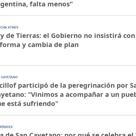
gentina, falta menos”
CHA ATRÁS
y de Tierras: el Gobierno no insistirá con
forma y cambia de plan
 CAYETANO
cillof participó de la peregrinación por S
yetano: "Vinimos a acompañar a un pue
e está sufriendo"
MÉRIDES
a de San Cayetano: por qué se celebra el 