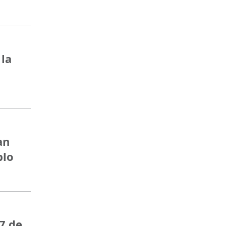
 la
an
blo
7 de