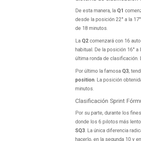
De esta manera, la
Q1
comenza
desde la posición 22° a la 17
de 18 minutos.
La
Q2
comenzará con 16 autos
habitual. De la posición 16° a
última ronda de clasificación
Por último la famosa
Q3
, ten
position
. La posición obtenida
minutos.
Clasificación Sprint Fór
Por su parte, durante los fine
donde los 6 pilotos más lent
SQ3
. La única diferencia radi
hacerlo, en la segunda 10 y en