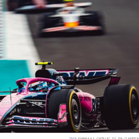
TAGS:
FóRMULA 1
,
CADILLAC
,
Q1
,
FIA
,
CLASIFIC