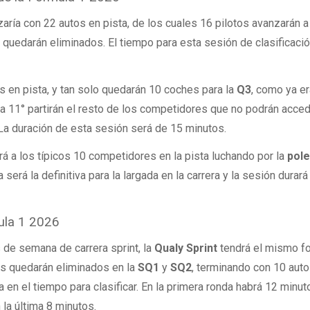
ría con 22 autos en pista, de los cuales 16 pilotos avanzarán a
° quedarán eliminados. El tiempo para esta sesión de clasificaci
 en pista, y tan solo quedarán 10 coches para la
Q3
, como ya e
 la 11° partirán el resto de los competidores que no podrán acced
. La duración de esta sesión será de 15 minutos.
drá a los típicos 10 competidores en la pista luchando por la
pol
 será la definitiva para la largada en la carrera y la sesión durará
mula 1 2026
s de semana de carrera sprint, la
Qualy Sprint
tendrá el mismo f
os quedarán eliminados en la
SQ1
y
SQ2
, terminando con 10 auto
ca en el tiempo para clasificar. En la primera ronda habrá 12 minu
 la última 8 minutos.