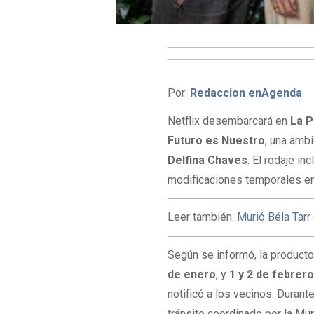
Por:
Redaccion enAgenda
Netflix desembarcará en
La P
Futuro es Nuestro
, una amb
Delfina Chaves
. El rodaje i
modificaciones temporales en e
Leer también:
Murió Béla Tarr
Según se informó, la product
de enero
, y
1 y 2 de febrer
notificó a los vecinos. Duran
tránsito coordinado por la Mu