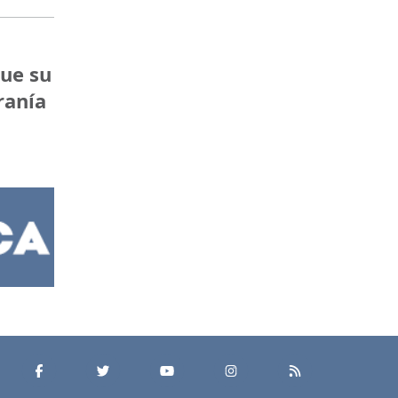
que su
ranía