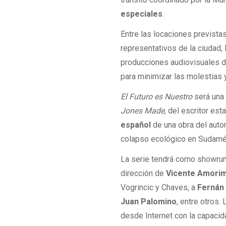
especiales
.
Entre las locaciones prevista
representativos de la ciudad,
producciones audiovisuales de
para minimizar las molestias y
El Futuro es Nuestro
será un
Jones Made
, del escritor e
español
de una obra del autor
colapso ecológico en Sudamé
La serie tendrá como showrunn
dirección de
Vicente Amori
Vogrincic y Chaves, a
Fernán 
Juan Palomino
, entre otros.
desde Internet con la capacid