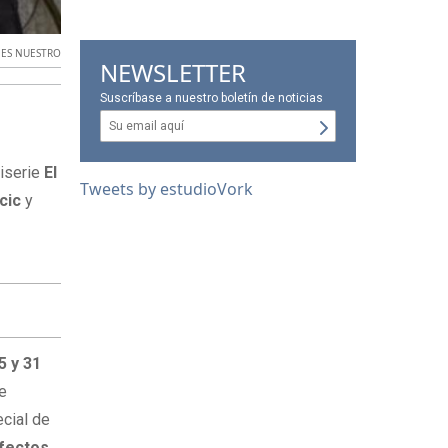
 ES NUESTRO
NEWSLETTER
Suscríbase a nuestro boletín de noticias
niserie
El
Tweets by estudioVork
cic
y
5 y 31
se
cial de
fectos