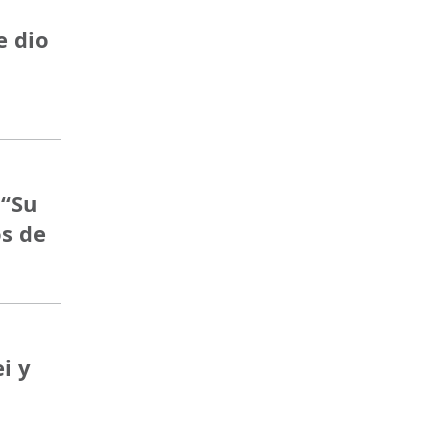
e dio
 “Su
s de
i y