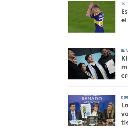
TOR
Es
el
EL 
Ki
me
cr
DER
Lo
vo
ti