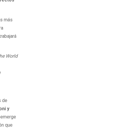
les más
ra
rabajará
he World
e
a
s de
oni y
e emerge
ión que