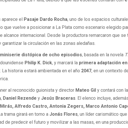
s aparece el
Pasaje Dardo Rocha
, uno de los espacios cultura
 lo que vuelve a posicionar a La Plata como escenario elegido pa
 alcance internacional. Desde la productora remarcaron que se t
 garantizar la circulación en las zonas aledañas.
a
miniserie distópica de ocho episodios
, basada en la novela
T
stadounidense
Philip K. Dick
, y marcará la
primera adaptación en
. La historia estará ambientada en el año
2047
, en un contexto d
rica.
er al reconocido guionista y director
Mateo Gil
y contará con l
m
,
Daniel Rezende
y
Jesús Braceras
. El elenco incluye, ademá
Mirás, Alfredo Castro, Antonia Zegers, Marco Antonio Cap
 La trama girará en torno a
Jonás Flores
, un líder carismático qu
ad de predecir el futuro y movilizar a las masas, en una producc