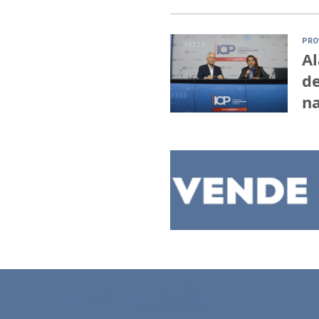
PRO
Al
de
na