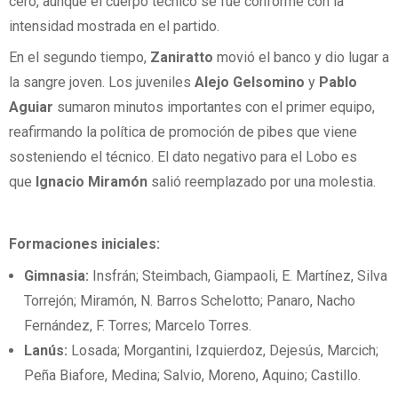
cero, aunque el cuerpo técnico se fue conforme con la
intensidad mostrada en el partido.
En el segundo tiempo,
Zaniratto
movió el banco y dio lugar a
la sangre joven. Los juveniles
Alejo Gelsomino
y
Pablo
Aguiar
sumaron minutos importantes con el primer equipo,
reafirmando la política de promoción de pibes que viene
sosteniendo el técnico. El dato negativo para el Lobo es
que
Ignacio Miramón
salió reemplazado por una molestia.
Formaciones iniciales:
Gimnasia:
Insfrán; Steimbach, Giampaoli, E. Martínez, Silva
Torrejón; Miramón, N. Barros Schelotto; Panaro, Nacho
Fernández, F. Torres; Marcelo Torres.
Lanús:
Losada; Morgantini, Izquierdoz, Dejesús, Marcich;
Peña Biafore, Medina; Salvio, Moreno, Aquino; Castillo.