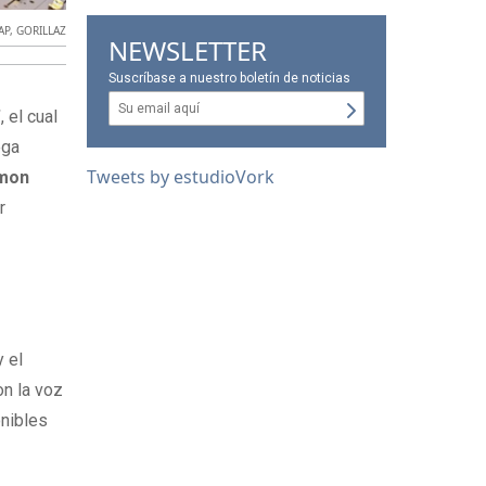
AP
,
GORILLAZ
NEWSLETTER
Suscríbase a nuestro boletín de noticias
’
, el cual
ega
Tweets by estudioVork
mon
r
y el
on la voz
onibles