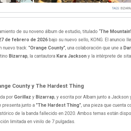
TAGS:
BIZARR
zamiento de su noveno álbum de estudio, titulado
‘The Mountain
27 de febrero de 2026
bajo su nuevo sello, KONG. El anuncio ll
n nuevo track:
"Orange County"
, una colaboración que une a
Da
ntino
Bizarrap
, la cantautora
Kara Jackson
y la intérprete de sita
ange County y The Hardest Thing
ida por
Gorillaz
y
Bizarrap
, y escrita por Albarn junto a Jackson 
e presenta junto a
"The Hardest Thing"
, una pieza que cuenta c
istórico de la banda fallecido en 2020. Ambos temas están disp
ición limitada en vinilo de 7 pulgadas.