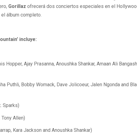
ero,
Gorillaz
ofrecerá dos conciertos especiales en el Hollywo
 el álbum completo.
Mountain’ incluye:
nis Hopper, Ajay Prasanna, Anoushka Shankar, Amaan Ali Bangas
sha Puthli, Bobby Womack, Dave Jolicoeur, Jalen Ngonda and Bl
t. Sparks)
. Tony Allen)
izarrap, Kara Jackson and Anoushka Shankar)