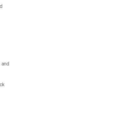
od
h and
ack