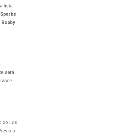
a lista
 Sparks
o
Bobby
n
te será
grande
o de Los
Previo a