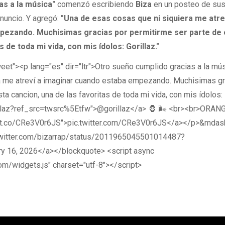
as a la música"
comenzó escribiendo
Biza
en un posteo de su
nuncio. Y agregó:
"Una de esas cosas que ni siquiera me atre
pezando. Muchisimas gracias por permitirme ser parte de 
s de toda mi vida, con mis ídolos: Gorillaz."
eet"><p lang="es" dir="ltr">Otro sueño cumplido gracias a la mús
a me atreví a imaginar cuando estaba empezando. Muchisimas g
ta cancion, una de las favoritas de toda mi vida, con mis ídolos:
rillaz?ref_src=twsrc%5Etfw">@gorillaz</a> 🦍 🌬️ <br><br>ORAN
/t.co/CRe3V0r6JS">pic.twitter.com/CRe3V0r6JS</a></p>&mdash
//twitter.com/bizarrap/status/2011965045501014487?
y 16, 2026</a></blockquote> <script async
com/widgets.js" charset="utf-8"></script>