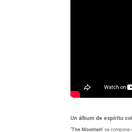
Un álbum de espíritu co
‘The Mountain’
se compone