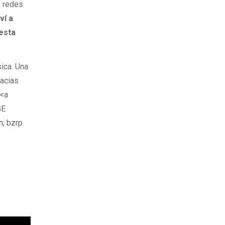
s redes
ví a
esta
ica. Una
racias
 <a
GE
; bzrp