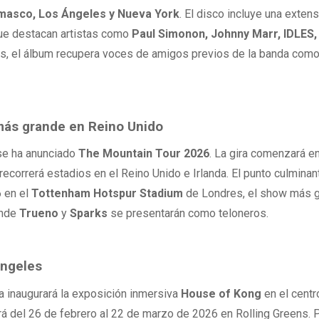
amasco, Los Ángeles y Nueva York
. El disco incluye una extens
que destacan artistas como
Paul Simonon, Johnny Marr, IDLES,
s, el álbum recupera voces de amigos previos de la banda com
 más grande en Reino Unido
 se ha anunciado
The Mountain Tour 2026
. La gira comenzará e
ecorrerá estadios en el Reino Unido e Irlanda. El punto culminan
6 en el
Tottenham Hotspur Stadium
de Londres, el show más 
onde
Trueno
y
Sparks
se presentarán como teloneros.
Ángeles
a inaugurará la exposición inmersiva
House of Kong
en el centr
á del 26 de febrero al 22 de marzo de 2026 en Rolling Greens. 