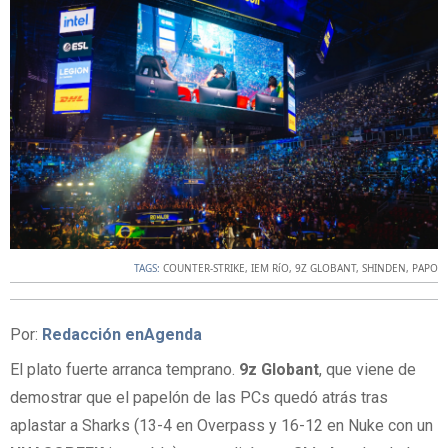
TAGS:
COUNTER-STRIKE
,
IEM RíO
,
9Z GLOBANT
,
SHINDEN
,
PAPO
Por:
Redacción enAgenda
El plato fuerte arranca temprano.
9z Globant
, que viene de
demostrar que el papelón de las PCs quedó atrás tras
aplastar a Sharks (13-4 en Overpass y 16-12 en Nuke con un