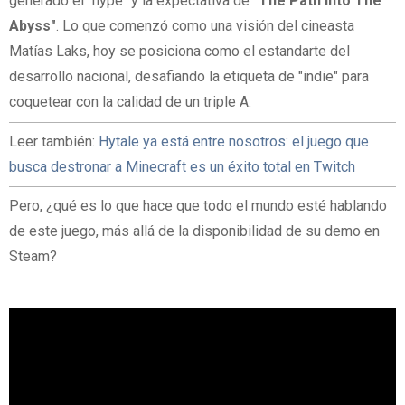
generado el "hype" y la expectativa de
"The Path Into The
Abyss"
. Lo que comenzó como una visión del cineasta
Matías Laks, hoy se posiciona como el estandarte del
desarrollo nacional, desafiando la etiqueta de "indie" para
coquetear con la calidad de un triple A.
Leer también:
Hytale ya está entre nosotros: el juego que
busca destronar a Minecraft es un éxito total en Twitch
Pero, ¿qué es lo que hace que todo el mundo esté hablando
de este juego, más allá de la disponibilidad de su demo en
Steam?