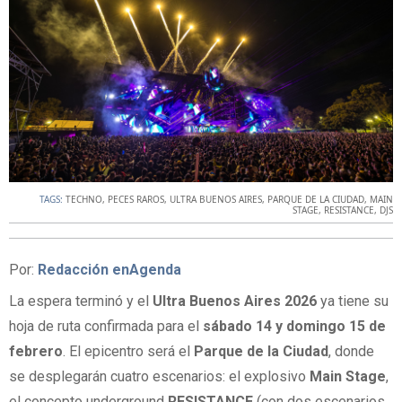
TAGS:
TECHNO
,
PECES RAROS
,
ULTRA BUENOS AIRES
,
PARQUE DE LA CIUDAD
,
MAIN
STAGE
,
RESISTANCE
,
DJS
Por:
Redacción enAgenda
La espera terminó y el
Ultra Buenos Aires 2026
ya tiene su
hoja de ruta confirmada para el
sábado 14 y domingo 15 de
febrero
. El epicentro será el
Parque de la Ciudad
, donde
se desplegarán cuatro escenarios: el explosivo
Main Stage
,
el concepto underground
RESISTANCE
(con dos escenarios