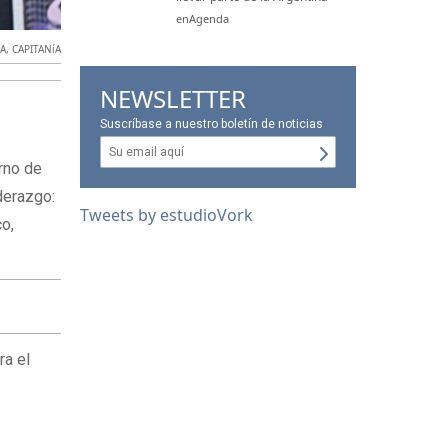
enAgenda
A
,
CAPITANíA
NEWSLETTER
Suscríbase a nuestro boletín de noticias
orno de
iderazgo:
Tweets by estudioVork
co,
ra el