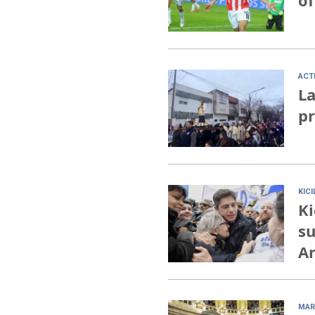
ACT
La
pr
KIC
Ki
su
Ar
MAR