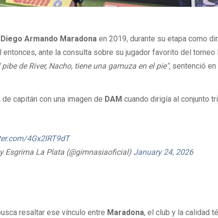
r
Diego Armando Maradona
en 2019, durante su etapa como dir
l entonces, ante la consulta sobre su jugador favorito del torneo l
l pibe de River, Nacho, tiene una gamuza en el pie",
sentenció en
nta de capitán con una imagen de
DAM
cuando dirigía al conjunto tr
tter.com/4Gx2lRT9dT
y Esgrima La Plata (@gimnasiaoficial)
January 24, 2026
usca resaltar ese vínculo entre
Maradona
, el club y la calidad 