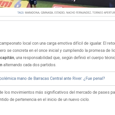
TAGS:
MARADONA
,
GIMNASIA
,
ESTADIO
,
NACHO FERNáNDEZ
,
TORNEO APERTUR
campeonato local con una carga emotiva difícil de igualar
. El ret
ipero se concreta en el once inicial y cumpliendo la promesa de l
 capitán
, una responsabilidad que, según definió el cuerpo técni
án
alternando cada dos partidos
.
 polémica mano de Barracas Central ante River: ¿Fue penal?
de los movimientos más significativos del mercado de pases pa
tido de pertenencia en el inicio de un nuevo ciclo
.