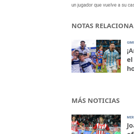
un jugador que vuelve a su cas
NOTAS RELACIONA
GIM
¡A
el
ho
MÁS NOTICIAS
MER
Jo
of