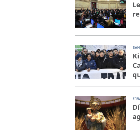
Le
re
SAN
Ki
Ca
qu
EFE
Dí
ag