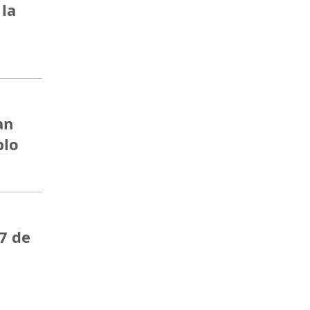
 la
an
blo
7 de