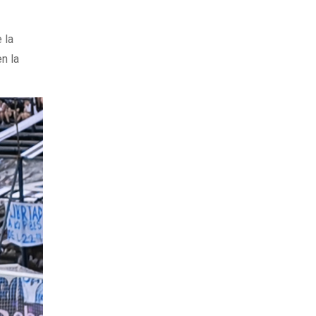
 la
n la