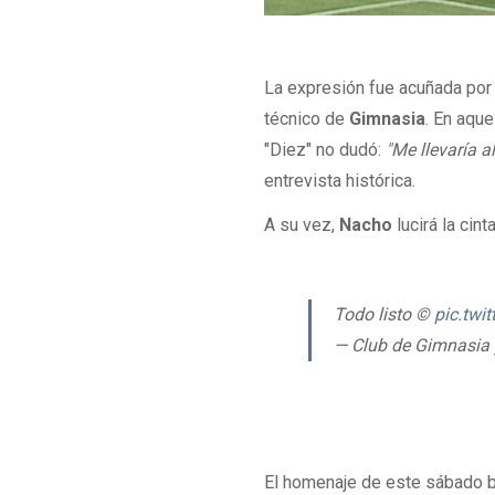
La expresión fue acuñada po
técnico de
Gimnasia
. En aque
"Diez" no dudó:
"Me llevaría a
entrevista histórica
.
A su vez,
Nacho
lucirá la ci
Todo listo ©️
pic.twi
— Club de Gimnasia 
El homenaje de este sábado b