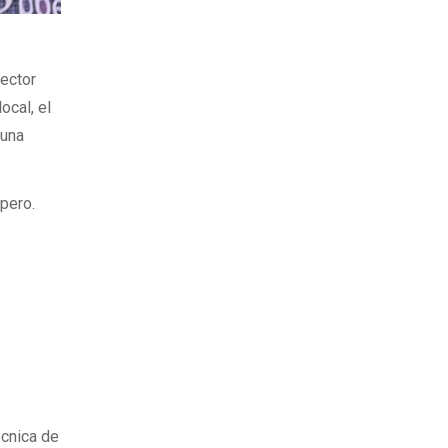
ector
ocal, el
 una
ipero.
técnica de