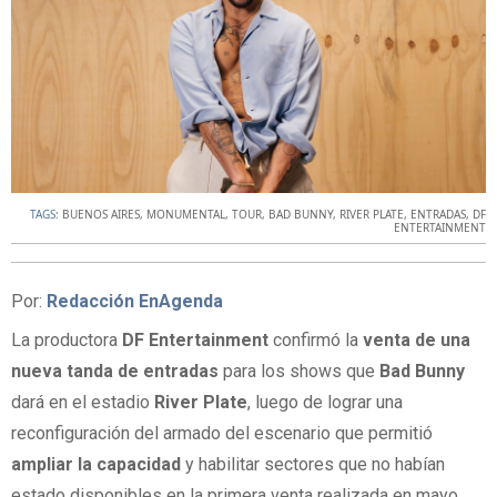
TAGS:
BUENOS AIRES
,
MONUMENTAL
,
TOUR
,
BAD BUNNY
,
RIVER PLATE
,
ENTRADAS
,
DF
ENTERTAINMENT
Por:
Redacción EnAgenda
La productora
DF Entertainment
confirmó la
venta de una
nueva tanda de entradas
para los shows que
Bad Bunny
dará en el estadio
River Plate
, luego de lograr una
reconfiguración del armado del escenario que permitió
ampliar la capacidad
y habilitar sectores que no habían
estado disponibles en la primera venta realizada en mayo.