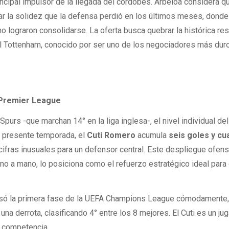
incipal impulsor de la llegada del cordobés. Arbeloa considera q
r la solidez que la defensa perdió en los últimos meses, donde
o lograron consolidarse. La oferta busca quebrar la histórica res
el Tottenham, conocido por ser uno de los negociadores más dur
a Premier League
Spurs -que marchan 14° en la liga inglesa-, el nivel individual del
la presente temporada, el
Cuti Romero
acumula
seis goles y cu
 cifras inusuales para un defensor central. Este despliegue ofens
o a mano, lo posiciona como el refuerzo estratégico ideal para
asó la primera fase de la UEFA Champions League cómodamente,
una derrota, clasificando 4° entre los 8 mejores. El Cuti es un ju
a competencia.