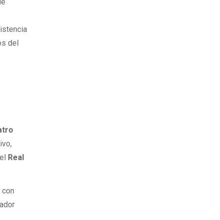
ue
istencia
os del
atro
ivo,
 el
Real
 con
gador