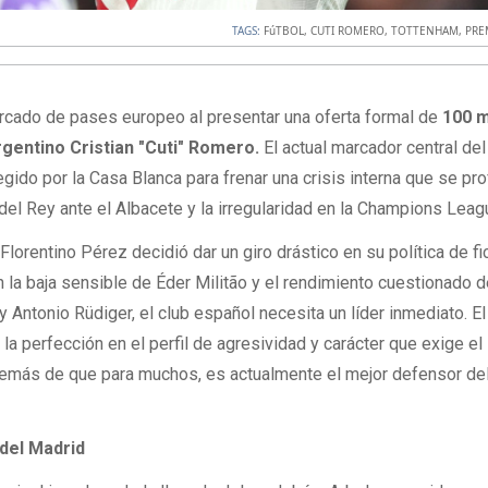
TAGS:
FúTBOL
,
CUTI ROMERO
,
TOTTENHAM
,
PRE
rcado de pases europeo al presentar una oferta formal de
100 m
gentino Cristian "
Cuti" Romero
.
El actual marcador central del
egido por la Casa Blanca para frenar una crisis interna que se pr
 del Rey ante el Albacete y la irregularidad en la Champions Leag
lorentino Pérez decidió dar un giro drástico en su política de fi
n la baja sensible de Éder Militão y el rendimiento cuestionado 
 Antonio Rüdiger, el club español necesita un líder inmediato. E
a la perfección en el perfil de agresividad y carácter que exige el
demás de que para muchos, es actualmente el mejor defensor de
 del Madrid