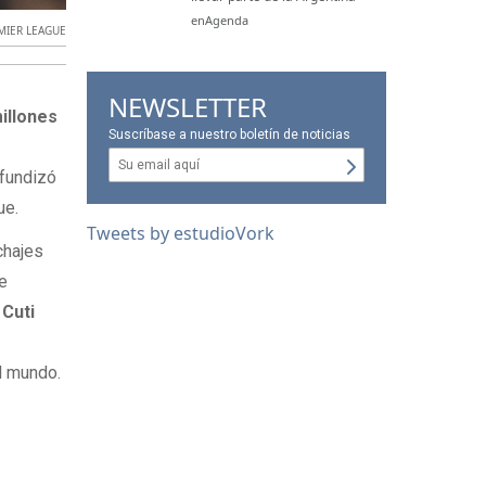
enAgenda
MIER LEAGUE
NEWSLETTER
illones
Suscríbase a nuestro boletín de noticias
ofundizó
ue.
Tweets by estudioVork
chajes
de
l
Cuti
l mundo.