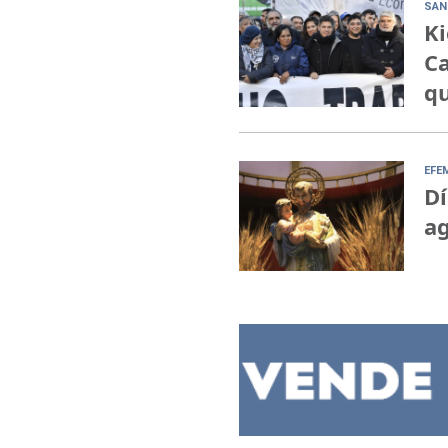
SAN
Ki
Ca
qu
EFE
Dí
ag