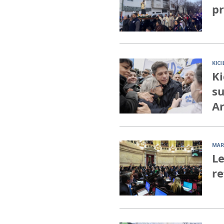
pr
KIC
Ki
su
Ar
MAR
Le
re