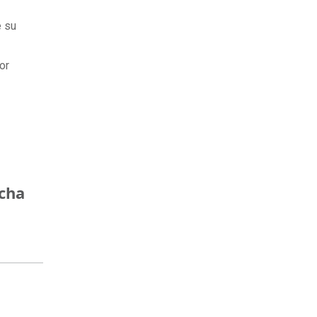
e su
or
ncha