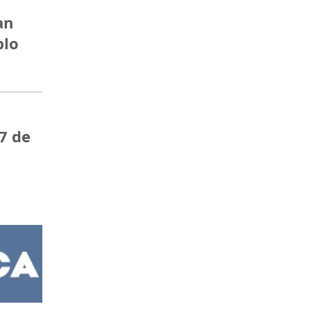
an
blo
7 de