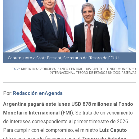
Caputo junto a Scott Bessent, Secretario del Tesoro de EEUU.
TAGS:
KRISTALINA GEORGIEVA
,
BANCO CENTRAL
,
LUIS CAPUTO
,
FONDO MONETARIO
INTERNACIONAL
,
TESORO DE ESTADOS UNIDOS
,
RESERVAS
Por:
Redacción enAgenda
Argentina pagará este lunes USD 878 millones al Fondo
Monetario Internacional (FMI).
Se trata de un vencimiento
de intereses correspondiente al primer trimestre de 2026.
Para cumplir con el compromiso, el ministro
Luis Caputo
utilizó una acuerdo financiero con el
Tesoro de Estados