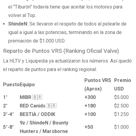
el "Tiburón" todavía tiene que aceitar los motores para
volver al Top.
ShindeN:
Se llevaron el respeto de todos al pelearle de
igual a igual a las potencias, terminando en la zona de
premiación de $1.000 USD.
Reparto de Puntos VRS (Ranking Oficial Valve)
La HLTV y Liquipedia ya actualizaron los números. Así quedó
el reparto de puntos para el ranking regional:
Puntos VRS
Premio
Puesto
Equipo
(Aprox)
USD
1°
MIBR
🇧🇷
+300
$5.000
2°
RED Canids
🇧🇷
+180
$2.500
3°-4°
BESTIA / ODDIK
+100
$1.250
9z / ShindeN / Bounty
5°-8°
+50
$1.000
Hunters / Marsborne