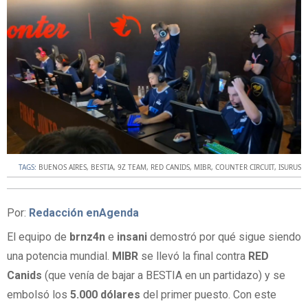
TAGS:
BUENOS AIRES
,
BESTIA
,
9Z TEAM
,
RED CANIDS
,
MIBR
,
COUNTER CIRCUIT
,
ISURUS
Por:
Redacción enAgenda
El equipo de
brnz4n
e
insani
demostró por qué sigue siendo
una potencia mundial.
MIBR
se llevó la final contra
RED
Canids
(que venía de bajar a BESTIA en un partidazo) y se
embolsó los
5.000 dólares
del primer puesto. Con este