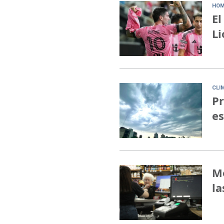
HOM
El
Li
CLI
Pr
es
Me
la