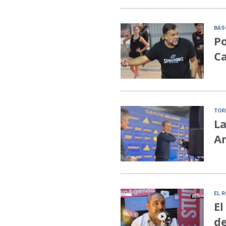
BÁS
Po
C
TOR
La
Ar
EL 
El
de