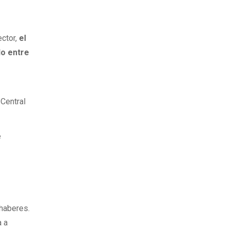
ctor,
el
do entre
Central
e
 haberes.
a a