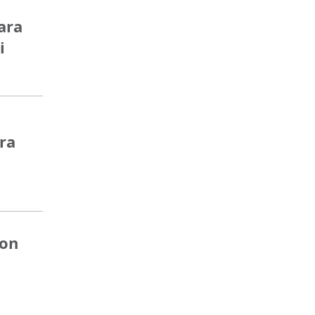
ara
i
ara
son