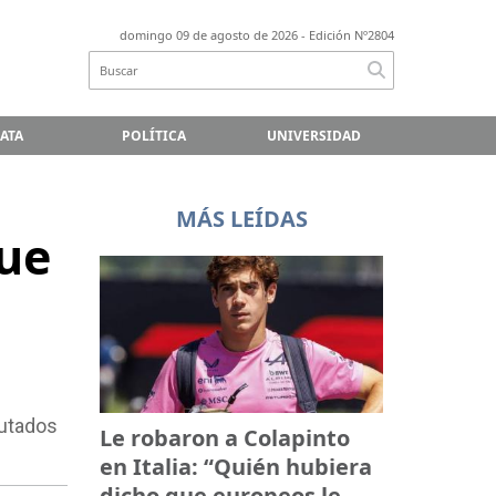
domingo 09 de agosto de 2026
- Edición Nº2804
LATA
POLÍTICA
UNIVERSIDAD
MÁS LEÍDAS
que
putados
Le robaron a Colapinto
en Italia: “Quién hubiera
dicho que europeos le