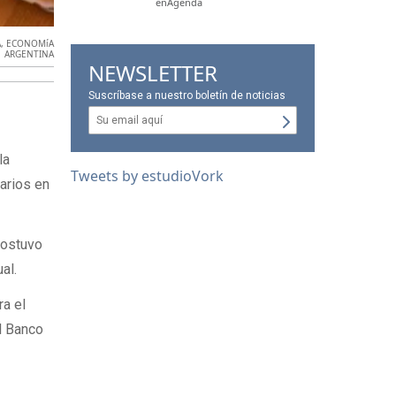
enAgenda
A
,
ECONOMíA
ARGENTINA
NEWSLETTER
Suscríbase a nuestro boletín de noticias
la
Tweets by estudioVork
larios en
sostuvo
al.
ra el
l Banco