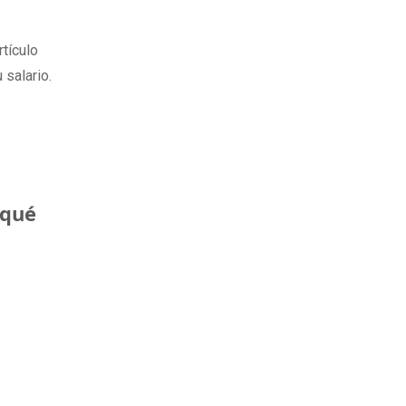
rtículo
 salario.
 qué