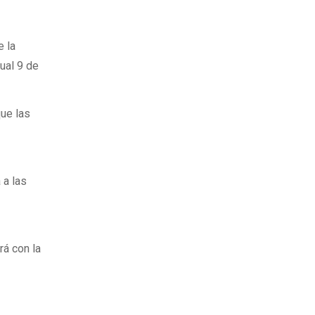
e la
cual 9 de
ue las
 a las
rá con la