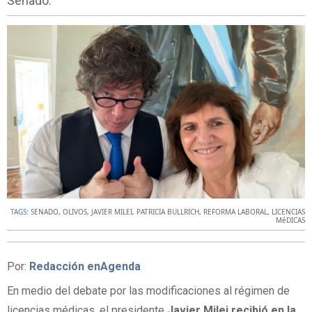
Senado.
TAGS:
SENADO
,
OLIVOS
,
JAVIER MILEI
,
PATRICIA BULLRICH
,
REFORMA LABORAL
,
LICENCIAS
MéDICAS
Por:
Redacción enAgenda
En medio del debate por las modificaciones al régimen de
licencias médicas, el presidente
Javier Milei recibió en la