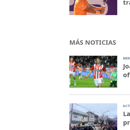
tr
MÁS NOTICIAS
MER
Jo
of
ACT
La
pr