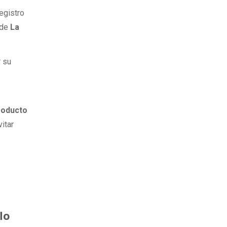
registro
 de
La
r su
producto
vitar
lo