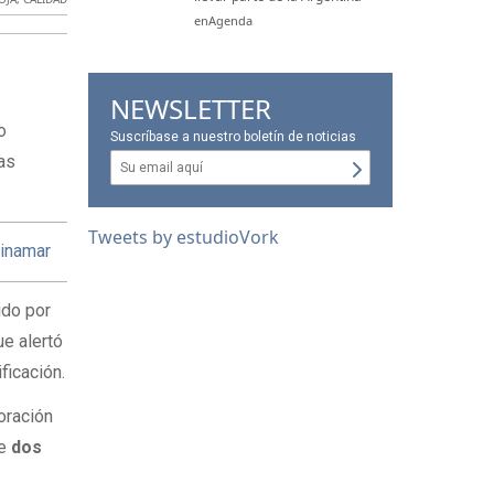
enAgenda
NEWSLETTER
o
Suscríbase a nuestro boletín de noticias
ras
Tweets by estudioVork
Pinamar
ido por
ue alertó
ficación.
oración
de
dos