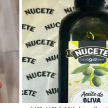
TAGS:
ANMAT
,
SAN JUAN
,
ACEITE
,
NUCETE
,
AGRO ACEITUNERA
,
LA R