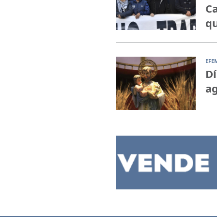
Ca
qu
EFE
Dí
ag