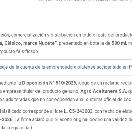
ación, comercialización y distribución en todo el país del product
ra, Clásico, marca Nucete”
, presentado en botella de
500 ml
, t
roducto falsificado.
saje de la cuenta de la emprendedora platense accidentada en 
mediante la
Disposición Nº 510/2026
, luego de un reclamo recib
la empresa titular del producto genuino,
Agro Aceitunera S.A
, q
des adulteradas que no corresponden a su sistema oficial de codi
 falsificado corresponde al lote
L. C5-243003
, con fecha de elab
-2026
. La firma aclaró que el aceite original posee una validez 
 la irregularidad.