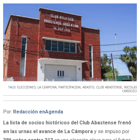
TAGS:
ELECCIONES
,
LA CáMPORA
,
PARTICIPACIóN
,
ABASTO
,
CLUB ABASTENSE
,
NICOLáS
CARDOZO
Por:
Redacción enAgenda
La lista de socios históricos del Club Abastense frenó
en las urnas el avance de La Cámpora
y se impuso por