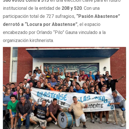
386 votos contra 313
en una elección clave para el futuro
institucional de la entidad de
208 y 520
. Con una
participación total de 727 sufragios,
“Pasión Abastense”
derrotó a “Locura por Abastense”
, el espacio
encabezado por Orlando “Pilo” Gauna vinculado a la
organización kirchnerista.