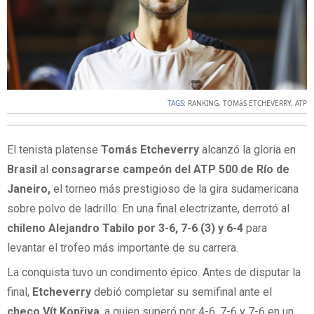
TAGS:
RANKING
,
TOMáS ETCHEVERRY
,
ATP
El tenista platense
Tomás
Etcheverry
alcanzó la gloria en
Brasil
al
consagrarse campeón del ATP 500 de Río de
Janeiro,
el torneo más prestigioso de la gira sudamericana
sobre polvo de ladrillo. En una final electrizante, derrotó al
chileno Alejandro Tabilo por 3-6, 7-6 (3) y 6-4
para
levantar el trofeo más importante de su carrera.
La conquista tuvo un condimento épico. Antes de disputar la
final,
Etcheverry
debió completar su semifinal ante el
checo
Vít
Kopřiva
, a quien superó por 4-6, 7-6 y 7-6 en un