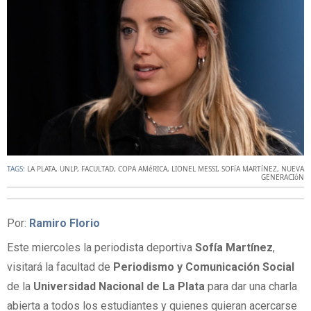
TAGS:
LA PLATA
,
UNLP
,
FACULTAD
,
COPA AMéRICA
,
LIONEL MESSI
,
SOFíA MARTíNEZ
,
NUEVA
GENERACIóN
Por:
Ramiro Florio
Este miercoles la periodista deportiva
Sofía Martínez
,
visitará la facultad de
Periodismo y Comunicación Social
de la
Universidad Nacional de La Plata
para dar una charla
abierta a todos los estudiantes y quienes quieran acercarse