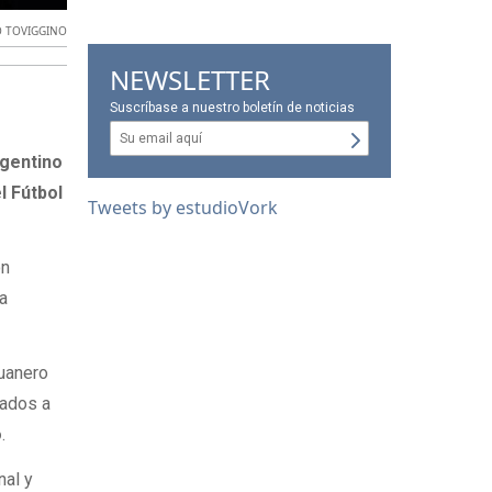
O TOVIGGINO
NEWSLETTER
Suscríbase a nuestro boletín de noticias
rgentino
l Fútbol
Tweets by estudioVork
ón
la
duanero
tados a
o
.
nal y