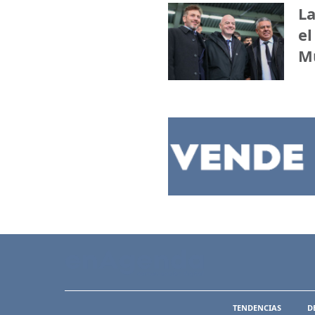
La
el
M
TENDENCIAS
D