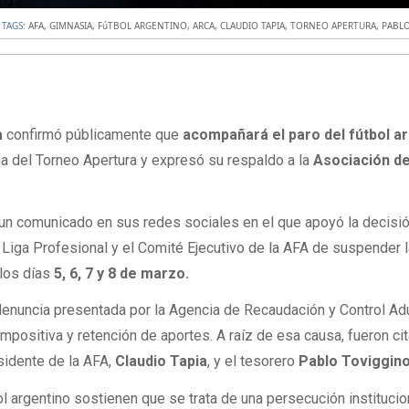
TAGS:
AFA
,
GIMNASIA
,
FúTBOL ARGENTINO
,
ARCA
,
CLAUDIO TAPIA
,
TORNEO APERTURA
,
PABL
a
confirmó públicamente que
acompañará el paro del fútbol a
a del Torneo Apertura y expresó su respaldo a la
Asociación de
ió un comunicado en sus redes sociales en el que apoyó la decisi
 Liga Profesional y el Comité Ejecutivo de la AFA de suspender 
 los días
5, 6, 7 y 8 de marzo.
la denuncia presentada por la Agencia de Recaudación y Control A
mpositiva y retención de aportes. A raíz de esa causa, fueron ci
esidente de la AFA,
Claudio Tapia
, y el tesorero
Pablo Toviggin
l argentino sostienen que se trata de una persecución institucio