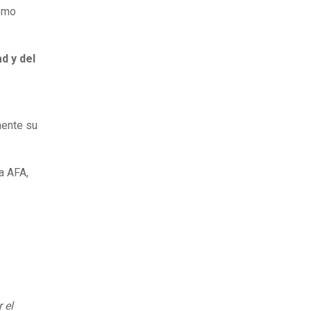
como
ad y del
mente su
a AFA,
 el