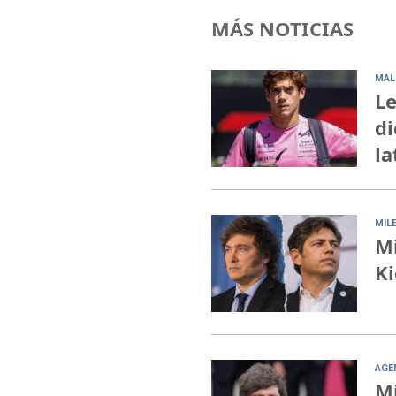
MÁS NOTICIAS
MAL
Le
di
la
MILE
Mi
Ki
AGE
Mi