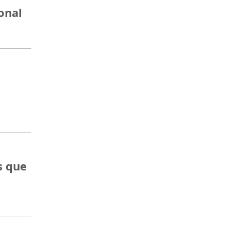
onal
s que