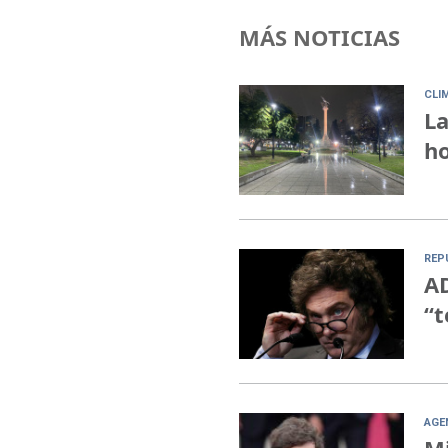
MÁS NOTICIAS
CLI
La
ho
REP
AD
“t
AGE
Mi