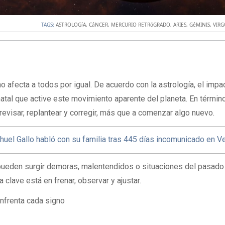
TAGS:
ASTROLOGíA
,
CáNCER
,
MERCURIO RETRóGRADO
,
ARIES
,
GéMINIS
,
VIR
o afecta a todos por igual. De acuerdo con la astrología, el impa
natal que active este movimiento aparente del planeta. En términ
 revisar, replantear y corregir, más que a comenzar algo nuevo.
uel Gallo habló con su familia tras 445 días incomunicado en 
ueden surgir demoras, malentendidos o situaciones del pasado
 clave está en frenar, observar y ajustar.
nfrenta cada signo