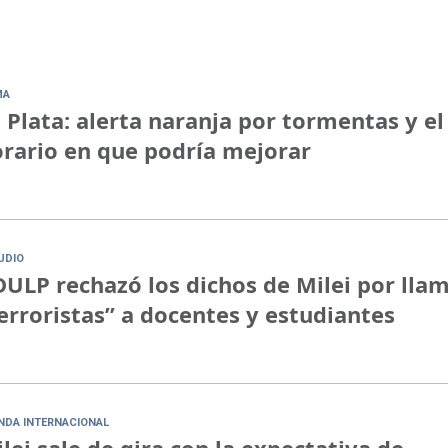
MA
 Plata: alerta naranja por tormentas y el
rario en que podría mejorar
UDIO
ULP rechazó los dichos de Milei por lla
erroristas” a docentes y estudiantes
NDA INTERNACIONAL
lei sale de gira con la expectativa de