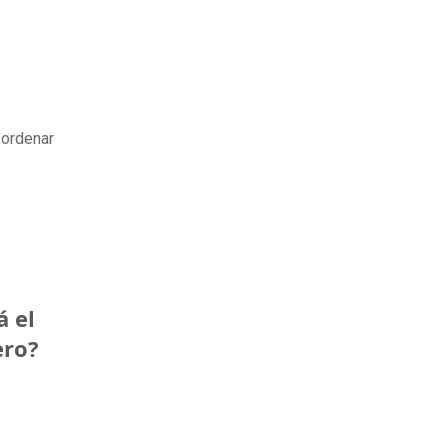
 ordenar
á el
ero?