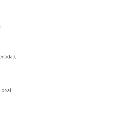
r
entidad,
 ideal