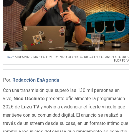
TAGS:
STREAMING
,
MARLEY
,
LUZU TV
,
NICO OCCHIATO
,
DIEGO LEUCO
,
ÁNGELA TORRES
,
FLOR PEñA
Por:
Redacción EnAgenda
Con una transmisión que superó las 130 mil personas en
vivo,
Nico Occhiato
presentó oficialmente la programación
2026 de
Luzu TV
y volvió a evidenciar el fuerte vínculo que
mantiene con su comunidad digital. El anuncio se realizó a
través de un stream desde su casa, en un formato íntimo que
remitió a los inicios del canal y que rápidamente se convirtió