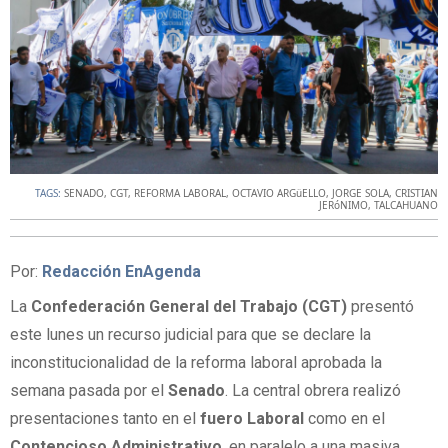
TAGS:
SENADO
,
CGT
,
REFORMA LABORAL
,
OCTAVIO ARGüELLO
,
JORGE SOLA
,
CRISTIAN
JERóNIMO
,
TALCAHUANO
Por:
Redacción EnAgenda
La
Confederación General del Trabajo (CGT)
presentó
este lunes un recurso judicial para que se declare la
inconstitucionalidad de la reforma laboral aprobada la
semana pasada por el
Senado
. La central obrera realizó
presentaciones tanto en el
fuero Laboral
como en el
Contencioso Administrativo
, en paralelo a una masiva