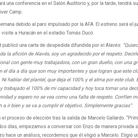
á una conferencia en el Salón Auditorio y, por la tarde, tendrá s
River Camp.
semana debido al paro impulsado por la AFA. El estreno será el j
 visite a Huracán en el estadio Tomás Ducó.
 publicó una carta de despedida difundida por el Alavés:
“Quier
a la afición de Alavés, soy un agradecido por el respeto. Decirl
cional con gente muy trabajadora, con un gran dueño, con una g
en el día a día que son muy importantes y que logran que este cl
Ni hablar del plantel, que deja el 100% y el alma por este club. 
y trabajado el 100% de mi capacidad y hoy toca tomar una dec
unidad y espero no se vea como una falta de respeto. Confíen 
n a ir bien y se va a cumplir el objetivo. Simplemente gracias”.
 el proceso de elección tras la salida de Marcelo Gallardo. “Prim
os dos días, empezamos a conversar con Enzo de manera privada 
zo hace un análisis, recordemos que él eligió a Marcelo. Eligió u