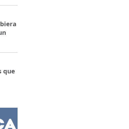
ubiera
un
s que