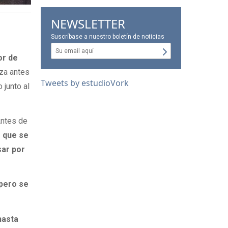
NEWSLETTER
Suscríbase a nuestro boletín de noticias
or de
iza antes
Tweets by estudioVork
 junto al
Antes de
o que se
sar por
 pero se
hasta