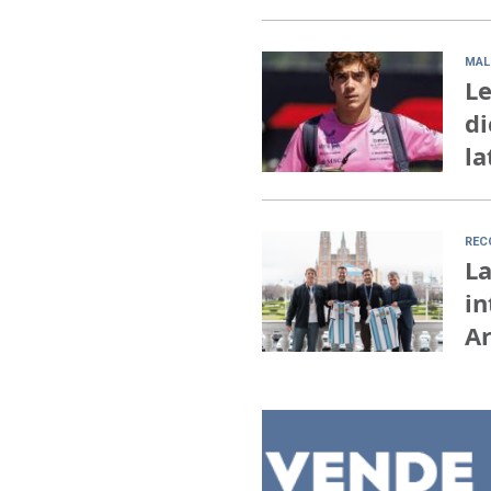
MAL
Le
di
la
REC
La
in
A