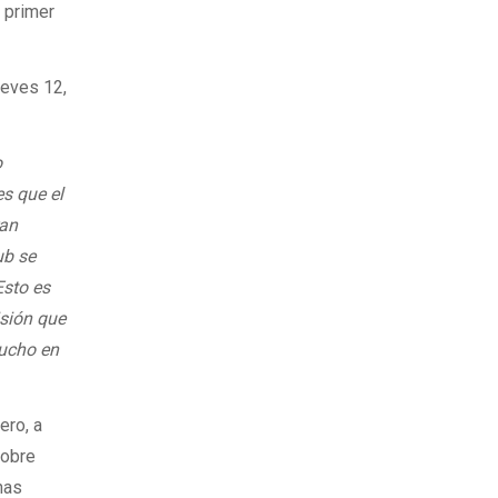
u primer
ueves 12,
o
es que el
ran
ub se
Esto es
isión que
mucho en
ero, a
sobre
nas