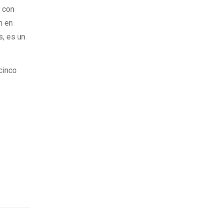
, con
n en
s, es un
cinco