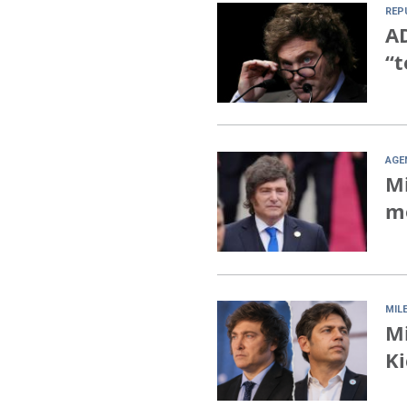
REP
AD
“t
AGE
Mi
mo
MILE
Mi
Ki