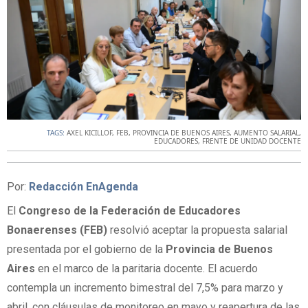
TAGS:
AXEL KICILLOF
,
FEB
,
PROVINCIA DE BUENOS AIRES
,
AUMENTO SALARIAL
,
EDUCADORES
,
FRENTE DE UNIDAD DOCENTE
Por:
Redacción EnAgenda
El
Congreso de la Federación de Educadores
Bonaerenses (FEB)
resolvió aceptar la propuesta salarial
presentada por el gobierno de la
Provincia de Buenos
Aires
en el marco de la paritaria docente. El acuerdo
contempla un incremento bimestral del 7,5% para marzo y
abril, con cláusulas de monitoreo en mayo y reapertura de las