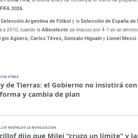
 FIFA 2026.
a
Selección Argentina de Fútbol
y la
Selección de España de 
a a 2010, cuando la
Albiceleste
se impuso por 4-1 en un amist
gio Agüero, Carlos Tévez, Gonzalo Higuaín
y
Lionel Messi
.
CHA ATRÁS
y de Tierras: el Gobierno no insistirá con
forma y cambia de plan
ILLOF RESPALDÓ LA MOVILIZACIÓN
cillof dijo que Milei “cruzo un límite” y l