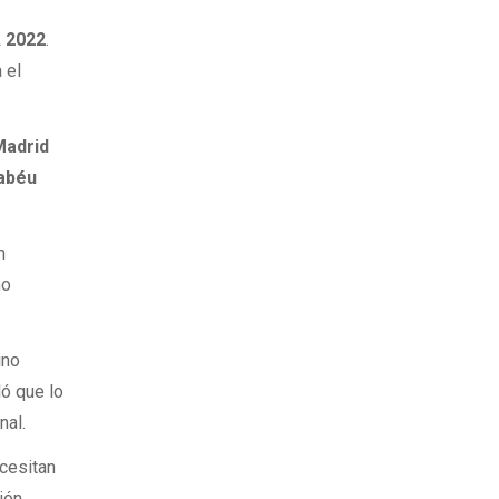
o
A 2022
.
 el
Madrid
abéu
n
mo
ino
ló que lo
nal.
ecesitan
ión