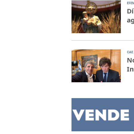
EFE
Dí
ag
CAE 
No
In