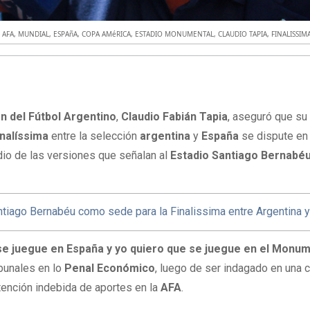
,
AFA
,
MUNDIAL
,
ESPAñA
,
COPA AMéRICA
,
ESTADIO MONUMENTAL
,
CLAUDIO TAPIA
,
FINALISSIM
n del Fútbol Argentino
,
Claudio Fabián Tapia
, aseguró que su
inalíssima
entre la selección
argentina
y
España
se dispute en
dio de las versiones que señalan al
Estadio Santiago Bernabé
tiago Bernabéu como sede para la Finalissima entre Argentina 
 se juegue en España y yo quiero que se juegue en el Monu
ribunales en lo
Penal Económico
, luego de ser indagado en una 
tención indebida de aportes en la
AFA
.