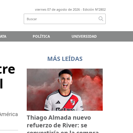
viernes 07 de agosto de 2026
- Edición Nº2802
LATA
POLÍTICA
UNIVERSIDAD
MÁS LEÍDAS
tre
l
 América
Thiago Almada nuevo
refuerzo de River: se
convertiría en la compra