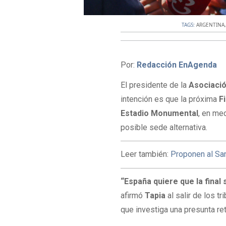
TAGS:
ARGENTINA
Por:
Redacción EnAgenda
El presidente de la
Asociació
intención es que la próxima
F
Estadio Monumental
, en me
posible sede alternativa.
Leer también:
Proponen al San
“España quiere que la final
afirmó
Tapia
al salir de los t
que investiga una presunta re