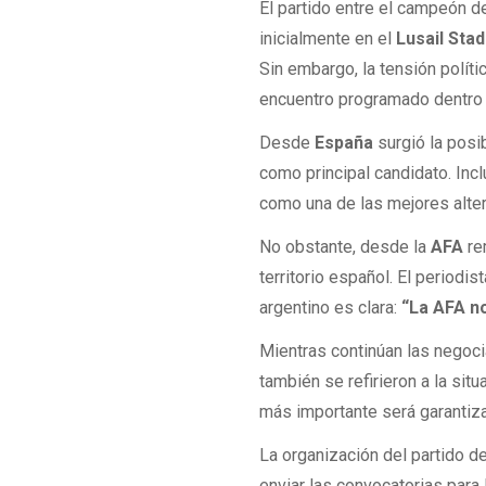
El partido entre el campeón d
inicialmente en el
Lusail Sta
Sin embargo, la tensión políti
encuentro programado dentro
Desde
España
surgió la posi
como principal candidato. In
como una de las mejores alter
No obstante, desde la
AFA
re
territorio español. El periodis
argentino es clara:
“La AFA no
Mientras continúan las negoci
también se refirieron a la situ
más importante será garantizar
La organización del partido d
enviar las convocatorias para