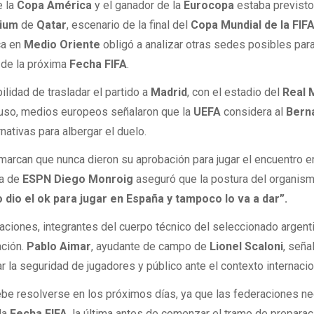
e la
Copa América
y el ganador de la
Eurocopa
estaba previst
dium
de
Qatar
, escenario de la final del
Copa Mundial
de la
FIF
ca en
Medio Oriente
obligó a analizar otras sedes posibles para
 de la próxima
Fecha FIFA
.
bilidad de trasladar el partido a
Madrid
, con el estadio del
Real 
cluso, medios europeos señalaron que la
UEFA
considera al
Bern
nativas para albergar el duelo.
marcan que nunca dieron su aprobación para jugar el encuentro e
ta de
ESPN Diego Monroig
aseguró que la postura del organis
 dio el ok para jugar en España y tampoco lo va a dar”.
aciones, integrantes del cuerpo técnico del seleccionado argent
ación.
Pablo Aimar
, ayudante de campo de
Lionel Scaloni
, seña
 la seguridad de jugadores y público ante el contexto internacio
ebe resolverse en los próximos días, ya que las federaciones n
 la
Fecha FIFA
, la última antes de comenzar el tramo de preparac