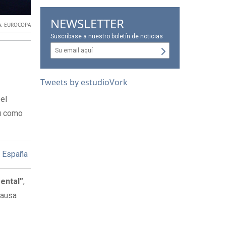
NEWSLETTER
A
,
EUROCOPA
Suscríbase a nuestro boletín de noticias
Tweets by estudioVork
 el
u
como
y España
mental”
,
causa