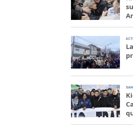
su
Ar
ACT
La
pr
SAN
Ki
Ca
qu