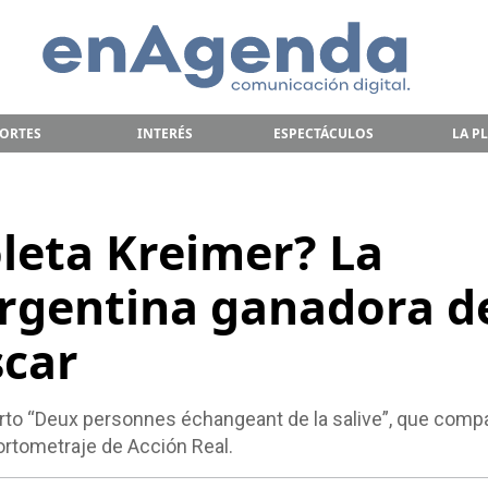
ORTES
INTERÉS
ESPECTÁCULOS
LA P
oleta Kreimer? La
rgentina ganadora d
scar
rto “Deux personnes échangeant de la salive”, que compa
ortometraje de Acción Real.