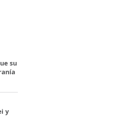
que su
ranía
i y