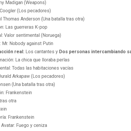
 Amy Madigan (Weapons)
n Coogler (Los pecadores)
l Thomas Anderson (Una batalla tras otra)
ón: Las guerreras K-pop
al: Valor sentimental (Noruega)
: Mr. Nobody against Putin
cción real:
Los cantantes y
Dos personas intercambiando sa
ación: La chica que lloraba perlas
ntal: Todas las habitaciones vacías
 Durald Arkapaw (Los pecadores)
sen (Una batalla tras otra)
n: Frankenstein
tras otra
tein
ría: Frankenstein
 Avatar: Fuego y ceniza