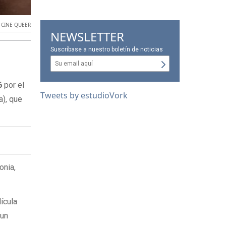
,
CINE QUEER
NEWSLETTER
Suscríbase a nuestro boletín de noticias
6
por el
Tweets by estudioVork
a), que
onia,
ícula
 un