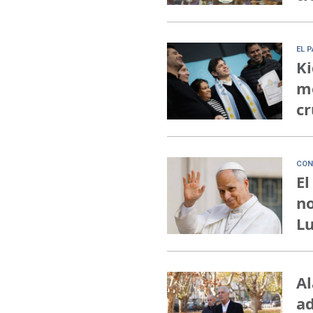
EL 
Ki
me
cr
CON
El
no
Lu
Al
ad