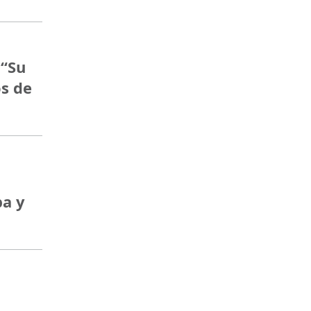
 “Su
s de
ba y