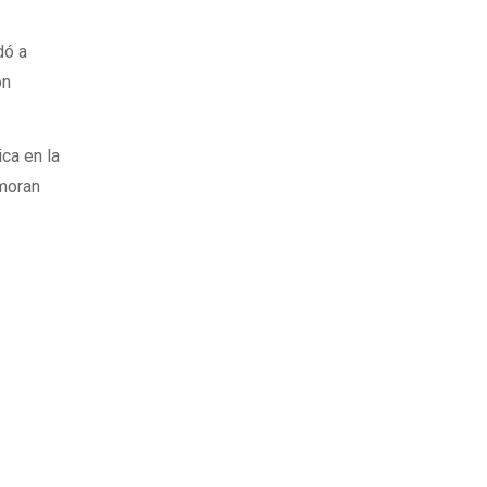
dó a
ón
ica en la
amoran