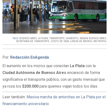
TAGS:
BUENOS AIRES
,
LA PLATA
,
TRANSPORTE
,
AUMENTO
,
MISIóN BUENOS AIRES
,
SECRETARíA DE TRANSPORTE
,
COSTO DE VIDA
,
LíNEAS DE MICROS
,
METROPOL
Por:
Redacción EnAgenda
El aumento en los micros que conectan
La Plata
con la
Ciudad Autónoma de Buenos Aires
encareció de forma
significativa el transporte público, con un gasto mensual que
ya roza los
$200.000
para quienes viajan todos los días.
Leer también:
Masiva marcha de antorchas en La Plata por el
financiamiento universitario