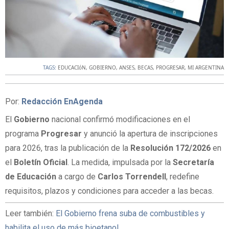
TAGS:
EDUCACIóN
,
GOBIERNO
,
ANSES
,
BECAS
,
PROGRESAR
,
MI ARGENTINA
Por:
Redacción EnAgenda
El
Gobierno
nacional confirmó modificaciones en el
programa
Progresar
y anunció la apertura de inscripciones
para 2026, tras la publicación de la
Resolución 172/2026
en
el
Boletín Oficial
. La medida, impulsada por la
Secretaría
de Educación
a cargo de
Carlos Torrendell
, redefine
requisitos, plazos y condiciones para acceder a las becas.
Leer también:
El Gobierno frena suba de combustibles y
habilita el uso de más bioetanol