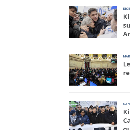
KIC
Ki
su
Ar
MAR
Le
re
SAN
Ki
Ca
qu