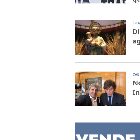
EFE
Dí
ag
CAE 
No
In