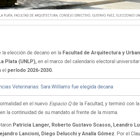
LA PLATA
,
FACULTAD DE ARQUITECTURA
,
CONSEJO DIRECTIVO
,
GUSTAVO PáEZ
,
ELECCIONES UN
e la elección de decano en la
Facultad de Arquitectura y Urba
La Plata (UNLP),
en el marco del calendario electoral universita
 el
período 2026-2030.
ncias Veterinarias: Sara Williams fue elegida decana
normalidad en el nuevo
Espacio Q
de la Facultad, y terminó con la
en la continuidad de su mandato al frente de la misma.
otaron
Patricia Langer, Roberto Gustavo Scasso, Leandro Lu
lejandro Lancioni, Diego Delucchi y Analía Gómez
. Por el Cla