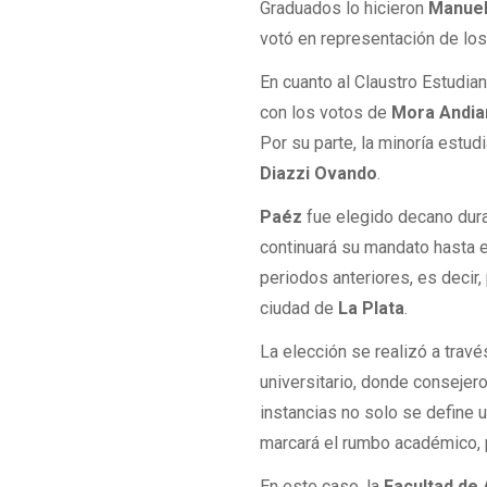
Graduados lo hicieron
Manuel
votó en representación de los
En cuanto al Claustro Estudian
con los votos de
Mora Andiar
Por su parte, la minoría estudia
Diazzi Ovando
.
Paéz
fue elegido decano dur
continuará su mandato hasta 
periodos anteriores, es decir,
ciudad de
La Plata
.
La elección se realizó a travé
universitario, donde consejero
instancias no solo se define u
marcará el rumbo académico, p
En este caso, la
Facultad de