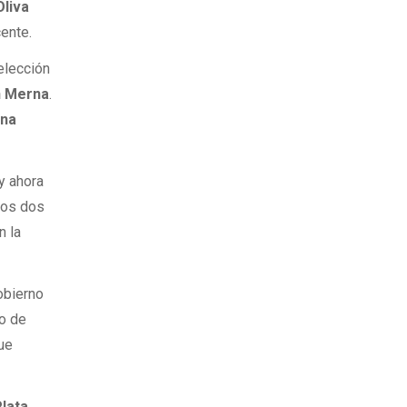
liva
ente.
elección
 Merna
.
ina
y ahora
los dos
n la
obierno
po de
que
Plata