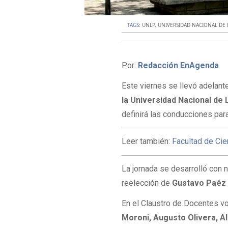
TAGS:
UNLP
,
UNIVERSIDAD NACIONAL DE 
Por:
Redacción EnAgenda
Este viernes se llevó adelant
la Universidad Nacional de 
definirá las conducciones para
Leer también:
Facultad de Cie
La jornada se desarrolló con 
reelección de
Gustavo Paéz
En el Claustro de Docentes v
Moroni, Augusto Olivera, A