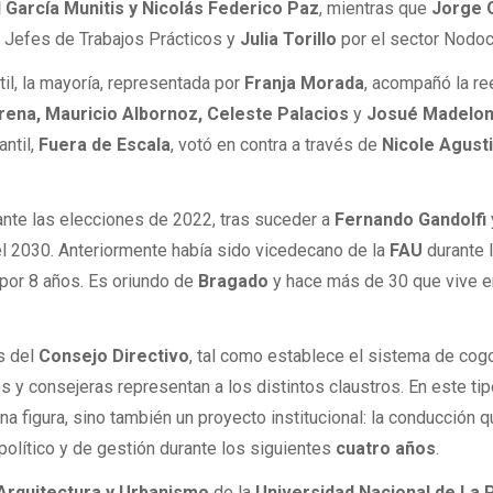
 García Munitis y Nicolás Federico Paz
, mientras que
Jorge O
 Jefes de Trabajos Prácticos y
Julia Torillo
por el sector Nodoc
til, la mayoría, representada por
Franja Morada
, acompañó la re
ena, Mauricio Albornoz, Celeste Palacios
y
Josué Madelon
ntil,
Fuera de Escala
, votó en contra a través de
Nicole Agust
ante las elecciones de 2022, tras suceder a
Fernando Gandolfi
el 2030. Anteriormente había sido vicedecano de la
FAU
durante 
 por 8 años. Es oriundo de
Bragado
y hace más de 30 que vive e
s del
Consejo Directivo
, tal como establece el sistema de cog
s y consejeras representan a los distintos claustros. En este ti
na figura, sino también un proyecto institucional: la conducción 
olítico y de gestión durante los siguientes
cuatro años
.
 Arquitectura y Urbanismo
de la
Universidad Nacional de La 