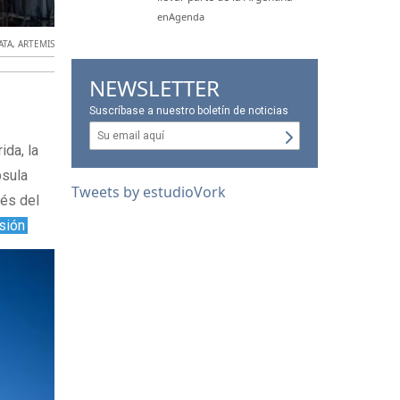
enAgenda
ATA
,
ARTEMIS
NEWSLETTER
Suscríbase a nuestro boletín de noticias
ida, la
psula
Tweets by estudioVork
vés del
isión
.