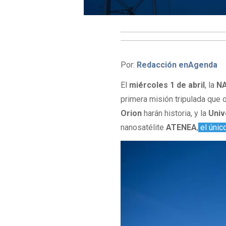
Por:
Redacción enAgenda
El
miércoles 1 de abril
, la
N
primera misión tripulada que 
Orion
harán historia, y la
Univ
nanosatélite
ATENEA
,
el únic