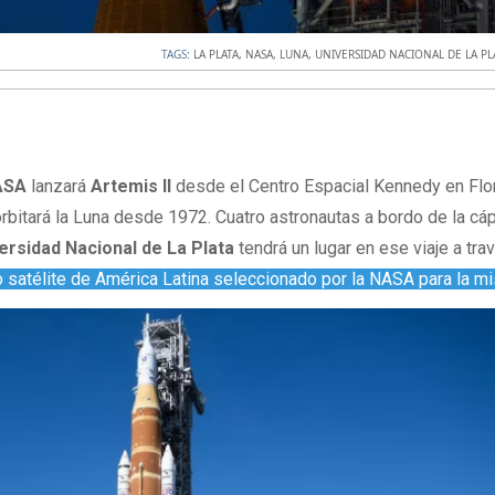
TAGS:
LA PLATA
,
NASA
,
LUNA
,
UNIVERSIDAD NACIONAL DE LA PL
ASA
lanzará
Artemis II
desde el Centro Espacial Kennedy en Flor
orbitará la Luna desde 1972. Cuatro astronautas a bordo de la cá
ersidad Nacional de La Plata
tendrá un lugar en ese viaje a tra
o satélite de América Latina seleccionado por la NASA para la m