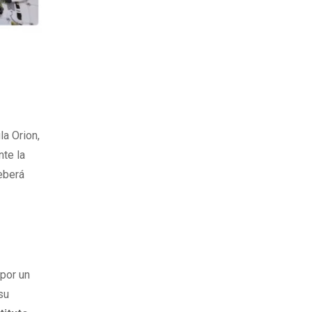
la Orion,
nte la
deberá
 por un
su