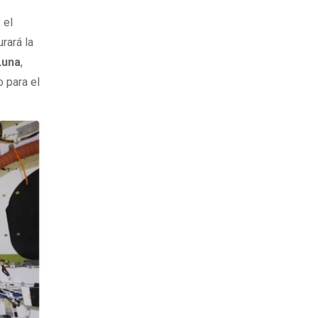
 el
rará la
Luna
,
o para el