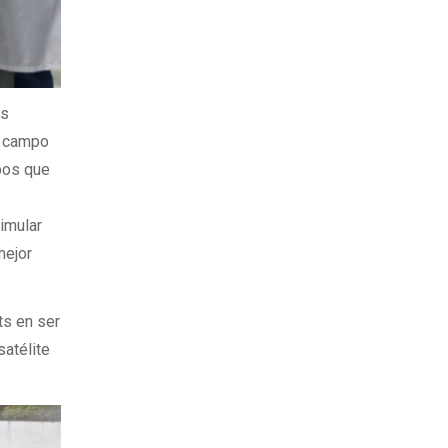
os
l campo
pos que
imular
mejor
ts en ser
satélite