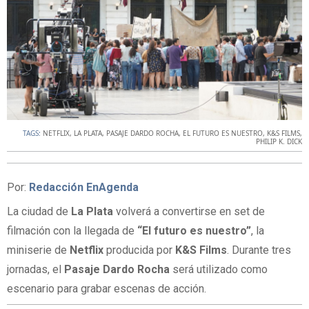
TAGS:
NETFLIX
,
LA PLATA
,
PASAJE DARDO ROCHA
,
EL FUTURO ES NUESTRO
,
K&S FILMS
,
PHILIP K. DICK
Por:
Redacción EnAgenda
La ciudad de
La Plata
volverá a convertirse en set de
filmación con la llegada de
“El futuro es nuestro”
, la
miniserie de
Netflix
producida por
K&S Films
. Durante tres
jornadas, el
Pasaje Dardo Rocha
será utilizado como
escenario para grabar escenas de acción.